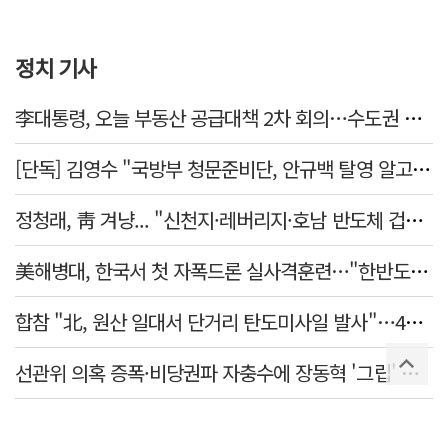
정치 기사
李대통령, 오늘 부동산 공급대책 2차 회의…수도권 공급안 논의
[단독] 김영수 "국방부 청문준비단, 안규백 탈영 알고있었다"
정청래, 靑 겨냥... "신천지·레버리지·호남 반도체 겁박 사과하라"
美해병대, 한국서 첫 자폭드론 실사격훈련…"한반도 지형 학습"
합참 "北, 원산 일대서 단거리 탄도미사일 발사"…42일 만
선관위 의혹 증폭·비당권파 자충수에 장동혁 '그립' 더 강해졌다