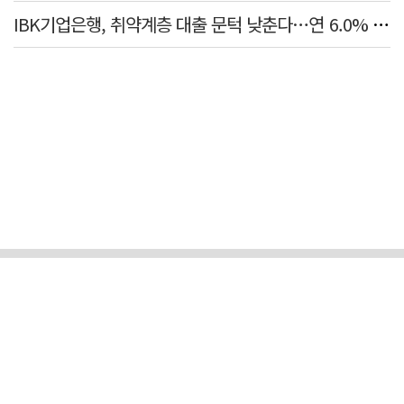
IBK기업은행, 취약계층 대출 문턱 낮춘다…연 6.0% 'i-ONE 햇살론 특례보증' 비대면 출시