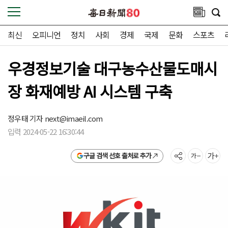
최신
오피니언
정치
사회
경제
국제
문화
스포츠
우경정보기술 대구농수산물도매시
장 화재예방 AI 시스템 구축
정우태 기자
next@imaeil.com
입력 2024-05-22 16:30:44
구글 검색 선호 출처로 추가