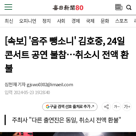
최신
오피니언
정치
사회
경제
국제
문화
스포츠
[속보] '음주 뺑소니' 김호중, 24일
콘서트 공연 불참…취소시 전액 환
불
심헌재 기자
gjswo0302@imaeil.com
입력 2024-05-23 19:28:40
구글 검색 선호 출처로 추가
주최사 "다른 출연진은 동일, 취소시 전액 환불"