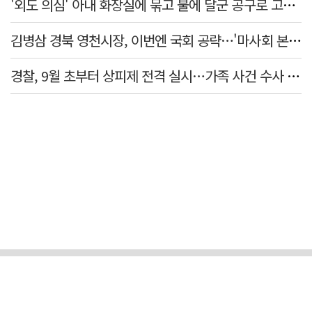
'외도 의심' 아내 화장실에 묶고 불에 달군 공구로 고문…남편 검거
김병삼 경북 영천시장, 이번엔 국회 공략…'마사회 본사 이전·광역교통망 확충' 요청
경찰, 9월 초부터 상피제 전격 실시…가족 사건 수사 못해