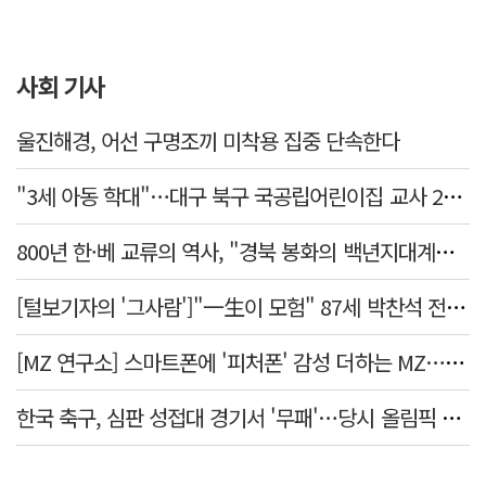
사회 기사
울진해경, 어선 구명조끼 미착용 집중 단속한다
"3세 아동 학대"…대구 북구 국공립어린이집 교사 2명 검찰 송치
800년 한·베 교류의 역사, "경북 봉화의 백년지대계로 피어난다"
[털보기자의 '그사람']"一生이 모험" 87세 박찬석 전 경북대 총장
[MZ 연구소] 스마트폰에 '피처폰' 감성 더하는 MZ… 히퍼와 줄이어폰
한국 축구, 심판 성접대 경기서 '무패'…당시 올림픽 감독은 홍명보