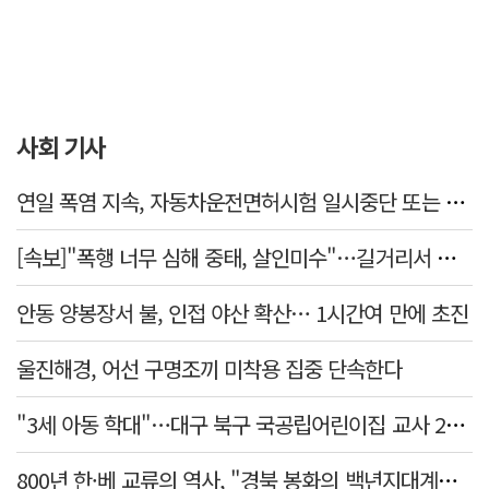
사회 기사
연일 폭염 지속, 자동차운전면허시험 일시중단 또는 축소 운영
[속보]"폭행 너무 심해 중태, 살인미수"…길거리서 지인 수십회 때린 50대 '긴급체포'
안동 양봉장서 불, 인접 야산 확산… 1시간여 만에 초진
울진해경, 어선 구명조끼 미착용 집중 단속한다
"3세 아동 학대"…대구 북구 국공립어린이집 교사 2명 검찰 송치
800년 한·베 교류의 역사, "경북 봉화의 백년지대계로 피어난다"