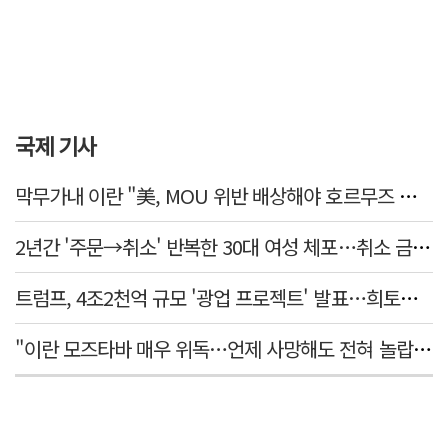
국제 기사
막무가내 이란 "美, MOU 위반 배상해야 호르무즈 재개방"
2년간 '주문→취소' 반복한 30대 여성 체포…취소 금액만 400억 원
트럼프, 4조2천억 규모 '광업 프로젝트' 발표…희토류 탈중국 속도
"이란 모즈타바 매우 위독…언제 사망해도 전혀 놀랍지 않아"