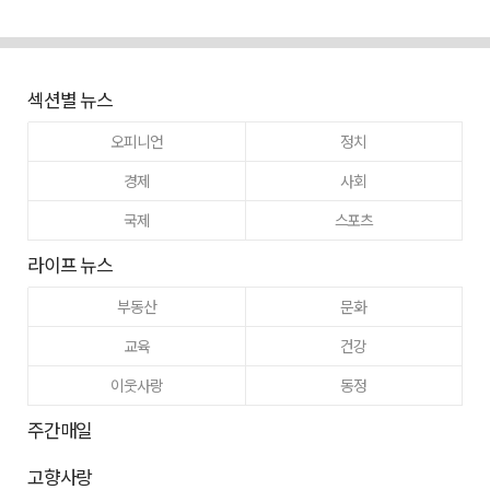
섹션별 뉴스
오피니언
정치
경제
사회
국제
스포츠
라이프 뉴스
부동산
문화
교육
건강
이웃사랑
동정
주간매일
고향사랑