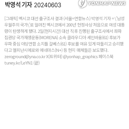
[그래픽] 멕시코 대선 출구조사 결과 (서울=연합뉴스) 박영석 기자 = \'남성
우월주의 국가\'로 알려진 멕시코에서 200년 헌정사상 처음으로 여성 대통
령이 탄생하게 됐다. 2일(현지시간) 대선 직후 진행된 출구조사에서 좌파
집권당 국가재생운동(MORENA) 소속 클라우디아 셰인바움(61) 후보가
우파 중심 야당연합 소치틀 갈베스(61) 후보를 여유 있게 따돌리고 승리했
다고 엘피난시에로와 에네마스(N+) 등 현지 매체들은 보도했다.
zeroground@yna.co.kr X(트위터) @yonhap_graphics 페이스북
tuney.kr/LeYN1 (끝)