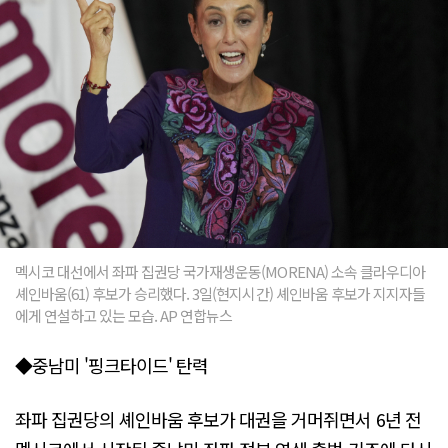
멕시코 대선에서 좌파 집권당 국가재생운동(MORENA) 소속 클라우디아
셰인바움(61) 후보가 승리했다. 3일(현지시간) 셰인바움 후보가 지지자들
에게 연설하고 있는 모습. AP 연합뉴스
◆중남미 '핑크타이드' 탄력
좌파 집권당의 셰인바움 후보가 대권을 거머쥐면서 6년 전