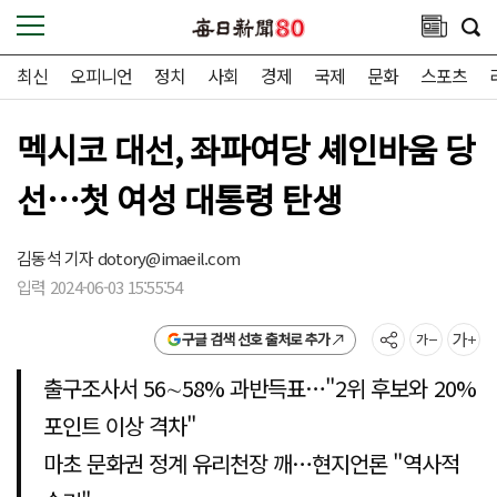
최신
오피니언
정치
사회
경제
국제
문화
스포츠
멕시코 대선, 좌파여당 셰인바움 당
선…첫 여성 대통령 탄생
김동석 기자
dotory@imaeil.com
입력 2024-06-03 15:55:54
구글 검색 선호 출처로 추가
출구조사서 56∼58% 과반득표…"2위 후보와 20%
포인트 이상 격차"
마초 문화권 정계 유리천장 깨…현지언론 "역사적