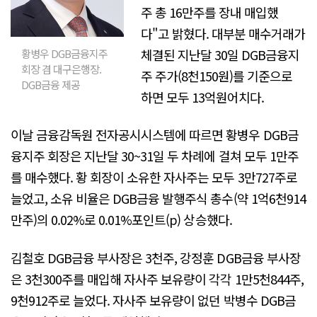
주 총 16만주를 장내 매입했
다"고 밝혔다. 대부분 매수거래가
체결된 지난달 30일 DGB금융지
황병우 DGB금융지주
회장 겸 대구은행장.
주 주가(8천150원)를 기준으로
DGB금융 제공
하면 모두 13억원어치다.
이날 금융감독원 전자공시시스템에 따르면 황병우 DGB금
융지주 회장은 지난달 30~31일 두 차례에 걸쳐 모두 1만주
를 매수했다. 황 회장이 소유한 자사주는 모두 3만727주로
늘었고, 소유 비율은 DGB금융 발행주식 총수(약 1억6천914
만주)의 0.02%로 0.01%포인트(p) 상승했다.
김철호 DGB금융 부사장은 3천주, 강정훈 DGB금융 부사장
은 3천300주를 매입해 자사주 보유량이 각각 1만5천844주,
9천912주로 늘었다. 자사주 보유량이 없던 박병수 DGB금