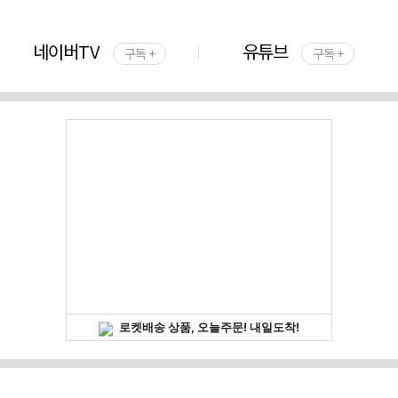
네이버TV
유튜브
구독 +
구독 +