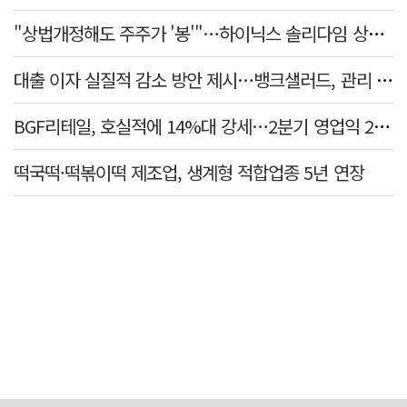
"상법개정해도 주주가 '봉'"…하이닉스 솔리다임 상장설에 술렁[개미와글와글]
대출 이자 실질적 감소 방안 제시…뱅크샐러드, 관리 영역 확대 및 시스템 개편
BGF리테일, 호실적에 14%대 강세…2분기 영업익 22% 증가
떡국떡·떡볶이떡 제조업, 생계형 적합업종 5년 연장