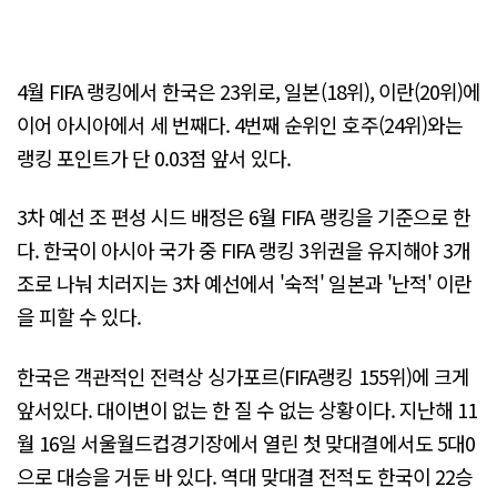
4월 FIFA 랭킹에서 한국은 23위로, 일본(18위), 이란(20위)에
이어 아시아에서 세 번째다. 4번째 순위인 호주(24위)와는
랭킹 포인트가 단 0.03점 앞서 있다.
3차 예선 조 편성 시드 배정은 6월 FIFA 랭킹을 기준으로 한
다. 한국이 아시아 국가 중 FIFA 랭킹 3위권을 유지해야 3개
조로 나눠 치러지는 3차 예선에서 '숙적' 일본과 '난적' 이란
을 피할 수 있다.
한국은 객관적인 전력상 싱가포르(FIFA랭킹 155위)에 크게
앞서있다. 대이변이 없는 한 질 수 없는 상황이다. 지난해 11
월 16일 서울월드컵경기장에서 열린 첫 맞대결에서도 5대0
으로 대승을 거둔 바 있다. 역대 맞대결 전적도 한국이 22승