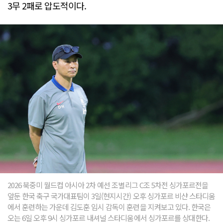
3무 2패로 압도적이다.
2026 북중미 월드컵 아시아 2차 예선 조별리그 C조 5차전 싱가포르전을
앞둔 한국 축구 국가대표팀이 3일(현지시간) 오후 싱가포르 비샨 스타디움
에서 훈련하는 가운데 김도훈 임시 감독이 훈련을 지켜보고 있다. 한국은
오는 6일 오후 9시 싱가포르 내셔널 스타디움에서 싱가포르를 상대한다.