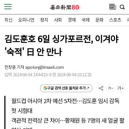
최신
오피니언
정치
사회
경제
국제
문화
스포츠
김도훈호 6일 싱가포르전, 이겨야
'숙적' 日 안 만나
전창훈 기자
apolonj@imaeil.com
입력 2024-06-04 14:44:19 수정 2024-06-04 20:12:25
구글 검색 선호 출처로 추가
월드컵 아시아 2차 예선 5차전…김도훈 임시 감독
첫 시험대
객관적 전력상 큰 차이…황재원 등 7명의 새 얼굴 활