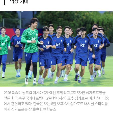
약상 기대
2026 북중미 월드컵 아시아 2차 예선 조별리그 C조 5차전 싱가포르전을
앞둔 한국 축구 국가대표팀이 3일(현지시간) 오후 싱가포르 비샨 스타디움
에서 훈련하고 있다. 한국은 오는 6일 오후 9시 싱가포르 내셔널 스타디움
에서 싱가포르를 상대한다. 연합뉴스