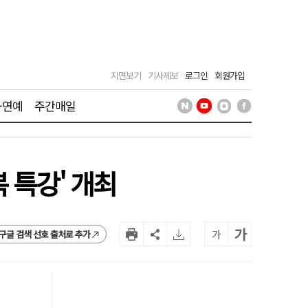
지면보기
기사제보
로그인
회원가입
·연예
주간매일
 특강' 개최
가
가
구글 검색 선호 출처로 추가