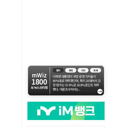
정치
경제
사회
국제
mWiz
이재명 대통령의 국정 운영 지지율이
1800
40%대로 하락했으며, 특히 20대에서 긍
정 평가는 33.9%로 18.8%포인트 하락
AI 뉴스브리핑
했다. 여론조사에서는...
→