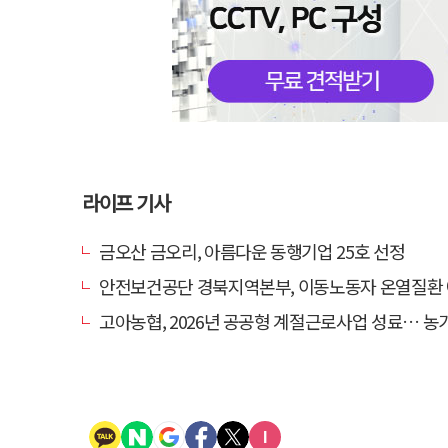
라이프 기사
금오산 금오리, 아름다운 동행기업 25호 선정
안전보건공단 경북지역본부, 이동노동자 온열질환 예방 
고아농협, 2026년 공공형 계절근로사업 성료… 농가 일손 부족 해소 '