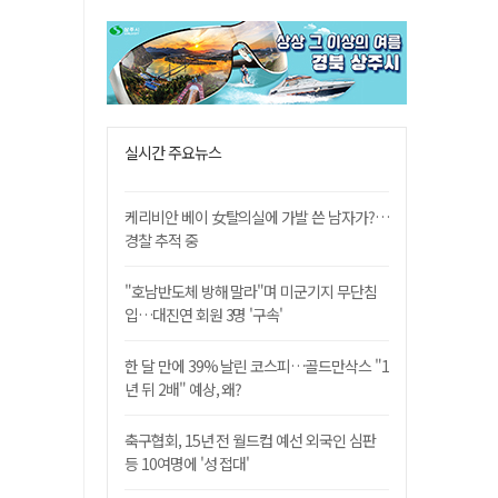
실시간 주요뉴스
케리비안 베이 女탈의실에 가발 쓴 남자가?…
경찰 추적 중
"호남반도체 방해 말라"며 미군기지 무단침
입…대진연 회원 3명 '구속'
한 달 만에 39% 날린 코스피…골드만삭스 "1
년 뒤 2배" 예상, 왜?
축구협회, 15년 전 월드컵 예선 외국인 심판
등 10여명에 '성 접대'