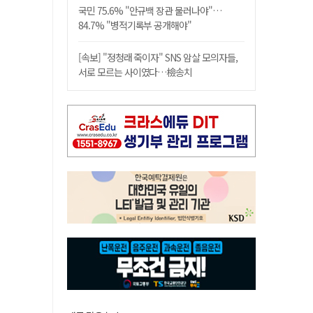
국민 75.6% "안규백 장관 물러나야"…
84.7% "병적기록부 공개해야"
[속보] "정청래 죽이자" SNS 암살 모의자들,
서로 모르는 사이였다…檢송치