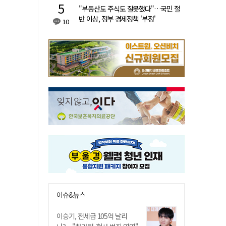
"부동산도 주식도 잘못했다"…국민 절
반 이상, 정부 경제정책 '부정'
10
이슈&뉴스
이승기, 전세금 105억 날리