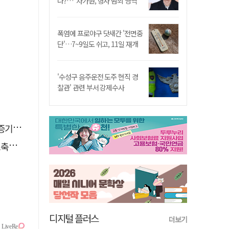
나?…"차가원, 형사 범죄 영역"
폭염에 프로야구 닷새간 '전면중
단'…7~9일도 쉬고, 11일 재개
'수성구 음주운전 도주 현직 경
찰관' 관련 부서 강제수사
 선정
나서
디지털 플러스
더보기