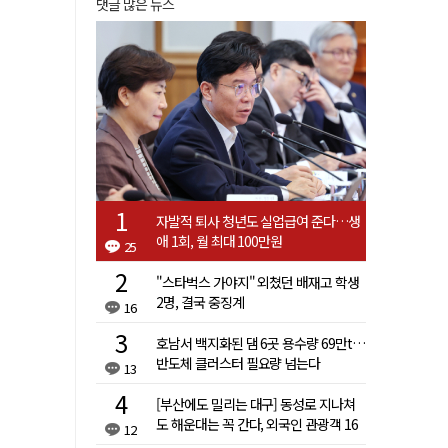
댓글 많은 뉴스
자발적 퇴사 청년도 실업급여 준다…생
애 1회, 월 최대 100만원
25
"스타벅스 가야지" 외쳤던 배재고 학생
2명, 결국 중징계
16
호남서 백지화된 댐 6곳 용수량 69만t…
반도체 클러스터 필요량 넘는다
13
[부산에도 밀리는 대구] 동성로 지나쳐
도 해운대는 꼭 간다, 외국인 관광객 16
12
배 차이