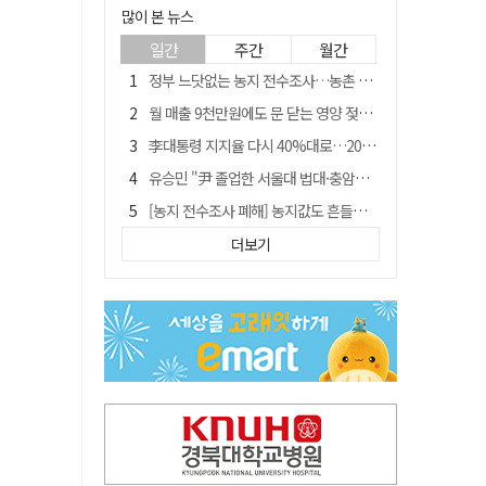
많이 본 뉴스
일간
주간
월간
정부 느닷없는 농지 전수조사…농촌 들쑤시는 '경자유전'의 칼날
월 매출 9천만원에도 문 닫는 영양 젖소농장… "일할 사람이 없어"
李대통령 지지율 다시 40%대로…20대는 18.8%p 급락
유승민 "尹 졸업한 서울대 법대·충암고도 없애야"…李 육사 통합 직격
[농지 전수조사 폐해] 농지값도 흔들리나…"도지 막히면 헐값 매물 나올 수도"
지역활성화 펀드 9호…포항 AI 데이터센터에 6천억 투입
더보기
국민 51.9% "李 대통령 재판 재개 필요하다"
경북 영천시, 9월부터 11월까지 반값 여행 혜택 제공
아쉬운 태클
'솔리다임 IPO 추진설' SK하이닉스, 주가 9% 급락