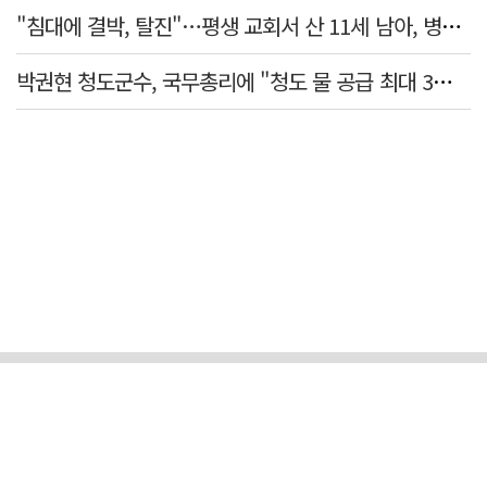
"침대에 결박, 탈진"…평생 교회서 산 11세 남아, 병원 이송 끝 숨져
박권현 청도군수, 국무총리에 "청도 물 공급 최대 3만t 늘려달라"