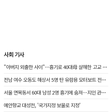
사회 기사
"아버지 외출한 사이"…흉기로 40대母 살해한 고교 자퇴생, 구속 기로에
전남 여수 오동도 해상서 5명 탄 유람용 모터보트 전복…2명 숨져
서울 면목동서 60대 남성 2명 흉기에 숨져…지인 관계로 추정
예안향교 대성전, '국가지정 보물로 지정'