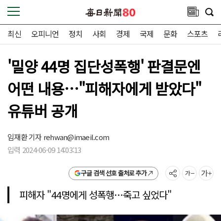
최신
오피니언
정치
사회
경제
국제
문화
스포츠
'밀양 44명 집단성폭행' 판결문엔
어떤 내용…"피해자에게 받았다"
유튜버 공개
임재환 기자
rehwan@imaeil.com
입력 2024-06-09 14:03:13
구글 검색 선호 출처로 추가
피해자 "44명에게 성폭행…죽고 싶었다"