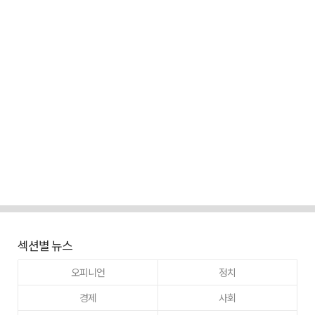
섹션별 뉴스
오피니언
정치
경제
사회