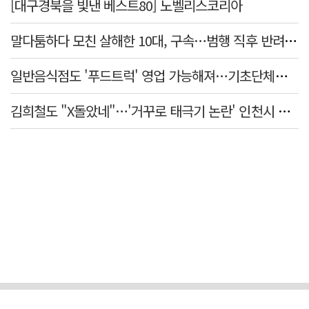
[대구경북을 빛낸 베스트80] 노벨리스코리아
말다툼하다 모친 살해한 10대, 구속…범행 직후 반려견도 죽여
일반음식점도 '푸드트럭' 영업 가능해져…기초단체별 조례 개정 움직임
김희철도 "X돌았네"…'거꾸로 태극기 논란' 인천시 현수막, 이틀 만에 철거