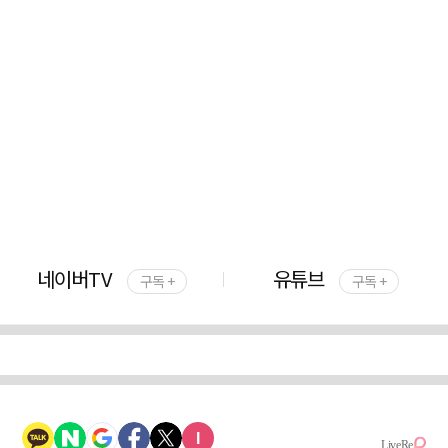
네이버TV
유튜브
구독 +
구독 +