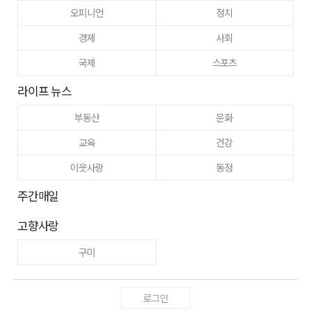
오피니언
정치
경제
사회
국제
스포츠
라이프 뉴스
부동산
문화
교육
건강
이웃사랑
동정
주간매일
고향사랑
구미
로그인