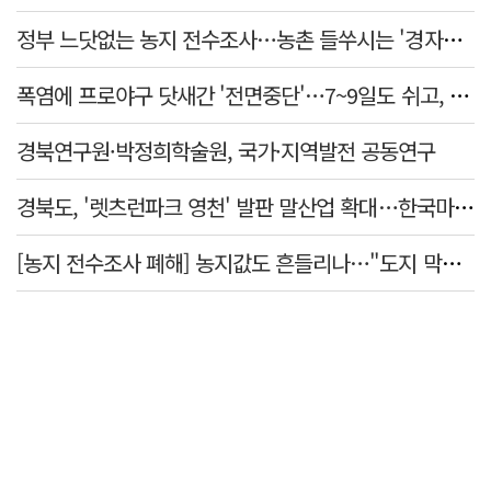
정부 느닷없는 농지 전수조사…농촌 들쑤시는 '경자유전'의 칼날
폭염에 프로야구 닷새간 '전면중단'…7~9일도 쉬고, 11일 재개
경북연구원·박정희학술원, 국가·지역발전 공동연구
경북도, '렛츠런파크 영천' 발판 말산업 확대…한국마사회 유치도 총력
[농지 전수조사 폐해] 농지값도 흔들리나…"도지 막히면 헐값 매물 나올 수도"