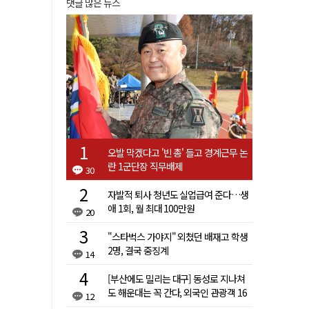
댓글 많은 뉴스
오발 막겠다고 '빈 총' 들고 경계근무 논
란 1군단장 직무배제
30
자발적 퇴사 청년도 실업급여 준다…생
애 1회, 월 최대 100만원
20
"스타벅스 가야지" 외쳤던 배재고 학생
2명, 결국 중징계
14
[부산에도 밀리는 대구] 동성로 지나쳐
도 해운대는 꼭 간다, 외국인 관광객 16
12
배 차이