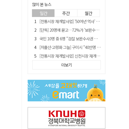
많이 본 뉴스
일간
주간
월간
[전통시장 재개발사업] '50여년 역사' 수성시장 자리에 25층 주상복합 들어선다
[단독] 20명에 묻고…72%가 '보완수사권 폐지'?
국민 10명 중 6명 "검찰 보완수사권 필요"…민주당 지지층도 53.8%
[저출산·고령화 그늘] 구미시 "40만명 사수" 고령군 "3만명대 회복"
[전통시장 재개발사업] 신천시장 재개발, 준공 후에도 소송전
李대통령 지지율 다시 40%대로…20대는 18.8%p 급락
더보기
李대통령 "육사 출신이 또 쿠데타 할 수도"…육사 총동창회 "정치적 보복"
안동-사가에, "50년 우정 넘어 미래 50년 함께 연다"
[인사]경상북도
유승민 "尹 졸업한 서울대 법대·충암고도 없애야"…李 육사 통합 직격