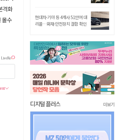
 본격화
현대차·기아 등 4개사 51만여 대
원 몰수
리콜…화재·안전장치 결함 확인
디지털 플러스
더보기