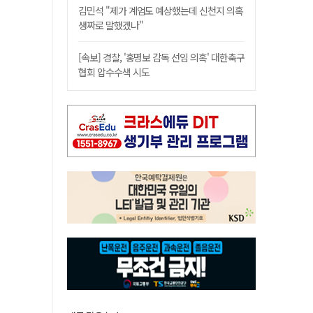
김민석 "제가 계엄도 예상했는데 신천지 의혹
생짜로 말했겠나"
[속보] 경찰, '홍명보 감독 선임 의혹' 대한축구
협회 압수수색 시도