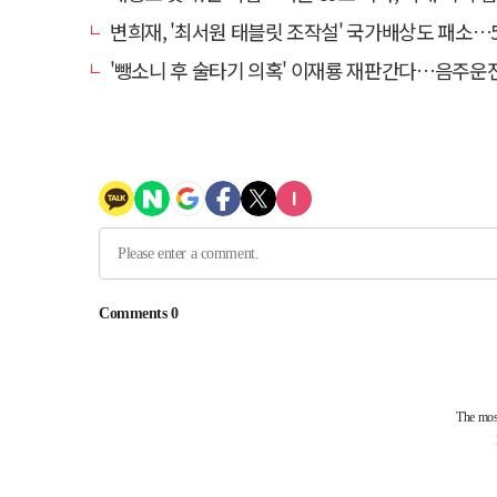
변희재, '최서원 태블릿 조작설' 국가배상도 패소…5천만원 청
'뺑소니 후 술타기 의혹' 이재룡 재판간다…음주운전 혐의