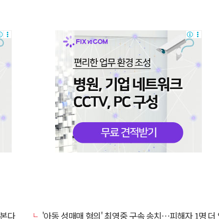
넘본다
'아동 성매매 혐의' 최영중 구속 송치…피해자 1명 더