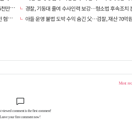
구 기각
경찰, 기동대 줄여 수사인력 보강…형소법 후속조치
 제외
아들 운영 불법 도박 수익 숨긴 父…검찰, 재산 70억