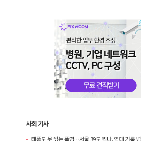
사회 기사
태풍도 못 꺾는 폭염…서울 39도 찍나, 역대 기록 