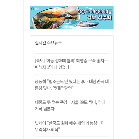
실시간 주요뉴스
[속보] '아동 성매매 혐의' 최영중 구속 송치…
피해자 1명 더 있었다
장동혁 "법조문도 안 봤다는 李…대한민국 대
통령 맞나, 역대급 망언"
태풍도 못 꺾는 폭염…서울 39도 찍나, 역대
기록 넘본다
닛케이 "한국도 원화 매수 개입 가능성…미
무역적자 의식"