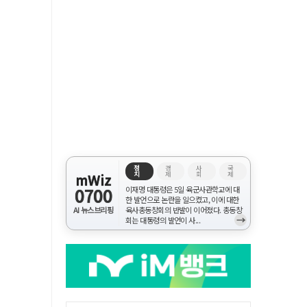
정
경
사
국
치
제
회
제
mWiz
0700
이재명 대통령은 5일 육군사관학교에 대
한 발언으로 논란을 일으켰고, 이에 대한
AI 뉴스브리핑
육사총동창회의 반발이 이어졌다. 총동창
→
회는 대통령의 발언이 사...