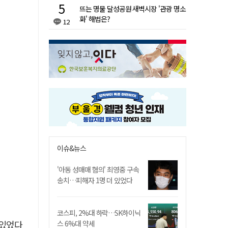
뜨는 명물 달성공원 새벽시장 '관광 명소
화' 해법은?
12
이슈&뉴스
'아동 성매매 혐의' 최영중 구속
송치…피해자 1명 더 있었다
코스피, 2%대 하락…SK하이닉
 있었다
스 6%대 약세