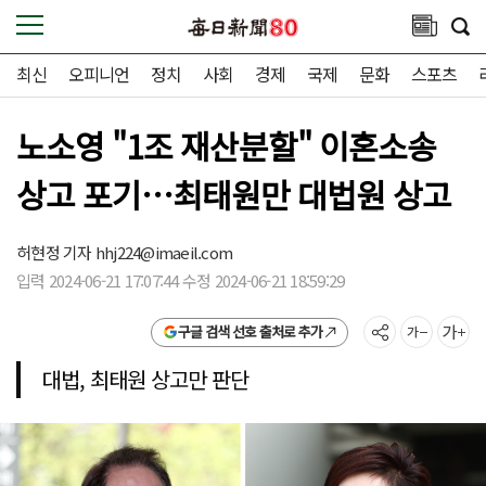
최신
오피니언
정치
사회
경제
국제
문화
스포츠
노소영 "1조 재산분할" 이혼소송
상고 포기…최태원만 대법원 상고
허현정 기자
hhj224@imaeil.com
입력 2024-06-21 17:07:44 수정 2024-06-21 18:59:29
구글 검색 선호 출처로 추가
대법, 최태원 상고만 판단