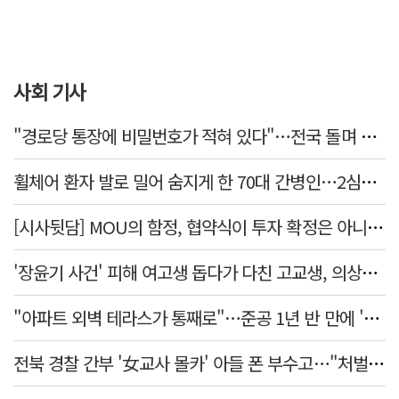
사회 기사
"경로당 통장에 비밀번호가 적혀 있다"…전국 돌며 경로당 13곳 턴 30대 구속
휠체어 환자 발로 밀어 숨지게 한 70대 간병인…2심도 집행유예
[시사뒷담] MOU의 함정, 협약식이 투자 확정은 아니긴 해
'장윤기 사건' 피해 여고생 돕다가 다친 고교생, 의상자 인정
"아파트 외벽 테라스가 통째로"…준공 1년 반 만에 '아찔 사고'
전북 경찰 간부 '女교사 몰카' 아들 폰 부수고…"처벌 못하는 사안" 내부망에 글