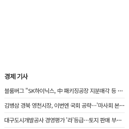
경제 기사
블룸버그 "SK하이닉스, 中 패키징공장 지분매각 등 검토"
김병삼 경북 영천시장, 이번엔 국회 공략…'마사회 본사 이전·광역교통망 확충' 요청
대구도시개발공사 경영평가 '라'등급…토지 판매 부진에 1년 만에 두 단계 '뚝'