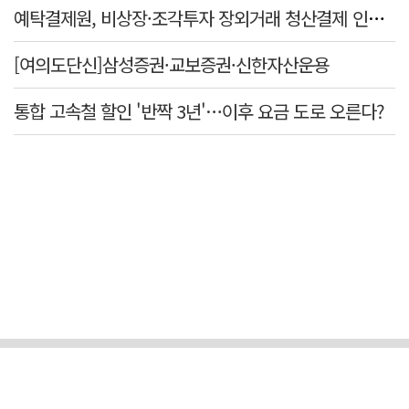
예탁결제원, 비상장·조각투자 장외거래 청산결제 인프라 구축 착수…연내 가동
[여의도단신]삼성증권·교보증권·신한자산운용
통합 고속철 할인 '반짝 3년'…이후 요금 도로 오른다?