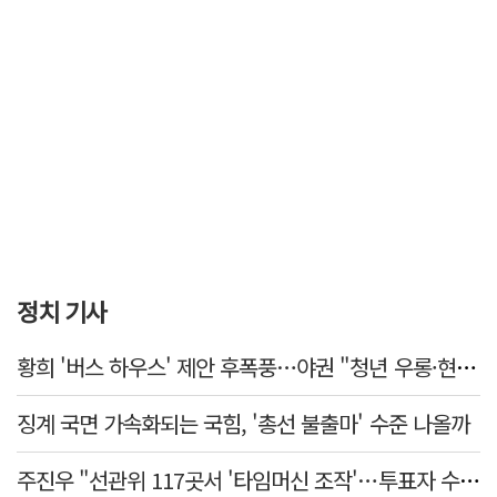
정치 기사
황희 '버스 하우스' 제안 후폭풍…야권 "청년 우롱·현실 괴리" 총공세
징계 국면 가속화되는 국힘, '총선 불출마' 수준 나올까
주진우 "선관위 117곳서 '타임머신 조작'…투표자 수 미리 입력"