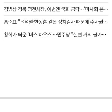
김병삼 경북 영천시장, 이번엔 국회 공략…'마사회 본사 이전·광역교통망 확충' 요청
홍준표 "윤석열·한동훈 같은 정치검사 때문에 수사권마저 탈취 당해"
황희가 띄운 '버스 하우스'…민주당 "실현 거의 불가능, 해프닝으로 봐달라"