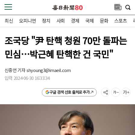
최신
오피니언
정치
사회
경제
국제
문화
스포츠
조국당 "尹 탄핵 청원 70만 돌파는
민심…박근혜 탄핵한 건 국민"
신중언 기자
shyoung3@imaeil.com
입력 2024-06-30 16:33:34
구글 검색 선호 출처로 추가