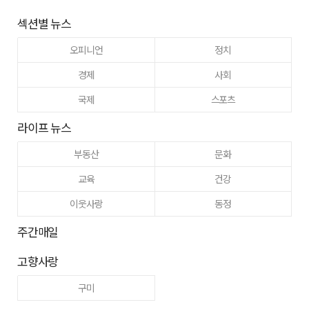
섹션별 뉴스
오피니언
정치
경제
사회
국제
스포츠
라이프 뉴스
부동산
문화
교육
건강
이웃사랑
동정
주간매일
고향사랑
구미