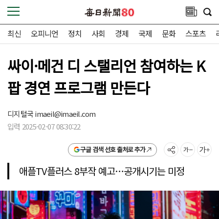
최신
오피니언
정치
사회
경제
국제
문화
스포츠
싸이·메건 디 스탤리언 참여하는 K
팝 경연 프로그램 만든다
디지털국
imaeil@imaeil.com
입력 2025-02-07 08:30:22
구글 검색 선호 출처로 추가
애플TV플러스 8부작 예고…공개시기는 미정