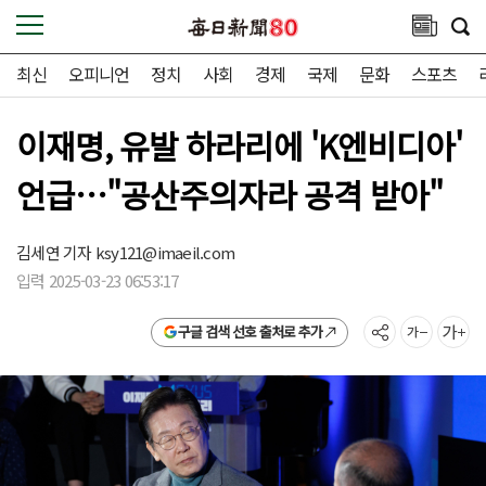
최신
오피니언
정치
사회
경제
국제
문화
스포츠
이재명, 유발 하라리에 'K엔비디아'
언급…"공산주의자라 공격 받아"
김세연 기자
ksy121@imaeil.com
입력 2025-03-23 06:53:17
구글 검색 선호 출처로 추가