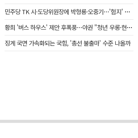
민주당 TK 시·도당위원장에 박형룡·오중기…'험지' 총선 이끈다
황희 '버스 하우스' 제안 후폭풍…야권 "청년 우롱·현실 괴리" 총공세
징계 국면 가속화되는 국힘, '총선 불출마' 수준 나올까