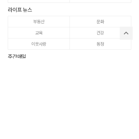
라이프 뉴스
부동산
문화
교육
건강
이웃사랑
동정
주간매일
고향사랑
구미
로그인
사이트맵
RSS