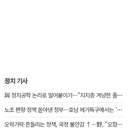
정치 기사
與 정치공학 논리로 밀어붙이기…"지지층 겨냥한 졸속 포퓰리즘 정책"
노조 편향 정책 쏟아낸 정부…호남 메가특구에서는 '반노조'?
오락가락·흔들리는 정책, 국정 불안감 ↑…野, "오합지졸"