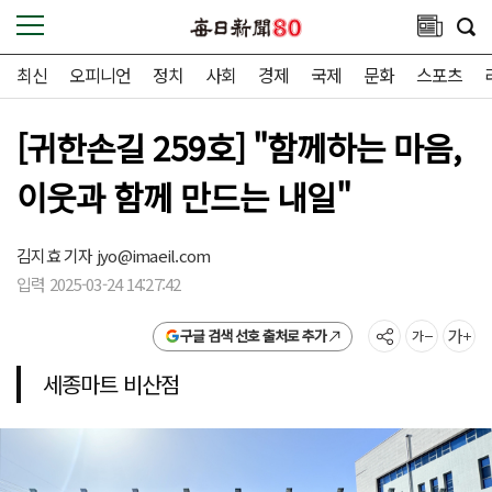
최신
오피니언
정치
사회
경제
국제
문화
스포츠
[귀한손길 259호] "함께하는 마음,
이웃과 함께 만드는 내일"
김지효 기자
jyo@imaeil.com
입력 2025-03-24 14:27:42
구글 검색 선호 출처로 추가
세종마트 비산점