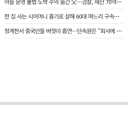
아들 운영 불법 도박 수익 숨긴 父…검찰, 재산 70억원 몰수
한 집 사는 시어머니 흉기로 살해 60대 며느리 구속…범행 동기는
청계천서 중국인들 버젓이 흡연…단속원은 "회사에 알려라" 딴청