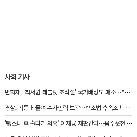
사회 기사
변희재, '최서원 태블릿 조작설' 국가배상도 패소…5천만원 청구 기각
경찰, 기동대 줄여 수사인력 보강…형소법 후속조치 본격화
'뺑소니 후 술타기 의혹' 이재룡 재판간다…음주운전 혐의 제외