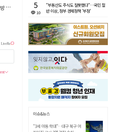
"부동산도 주식도 잘못했다"…국민 절
페인
반 이상, 정부 경제정책 '부정'
10
이슈&뉴스
"3세 아동 학대"…대구 북구 어