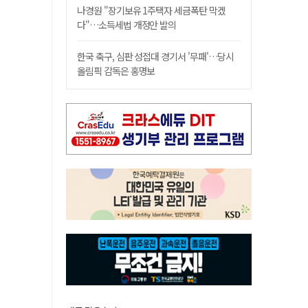
나경원 "장기보유 1주택자 세금폭탄 막겠
다"…소득세법 개정안 발의
한국 축구, 심판 성접대 경기서 '무패'…당시
올림픽 감독은 홍명보