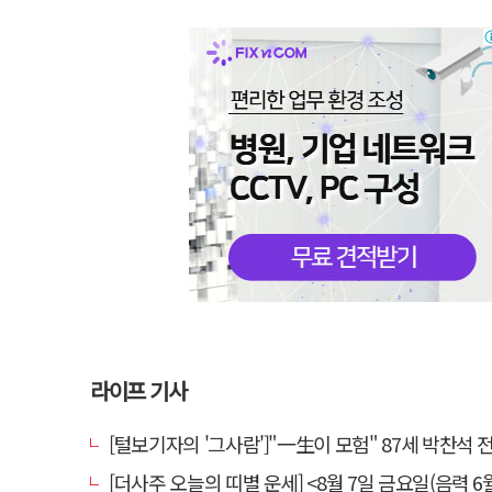
라이프 기사
[털보기자의 '그사람']"一生이 모험" 87세 박찬석 전 경북
[더사주 오늘의 띠별 운세] <8월 7일 금요일(음력 6월