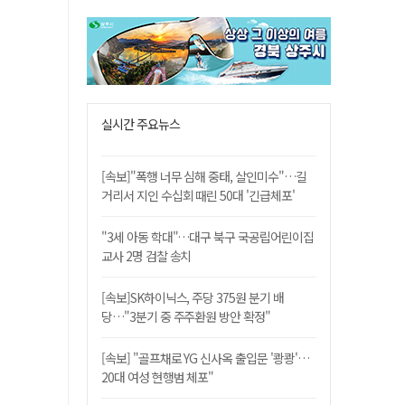
실시간 주요뉴스
[속보]"폭행 너무 심해 중태, 살인미수"…길
거리서 지인 수십회 때린 50대 '긴급체포'
"3세 아동 학대"…대구 북구 국공립어린이집
교사 2명 검찰 송치
[속보]SK하이닉스, 주당 375원 분기 배
당…"3분기 중 주주환원 방안 확정"
[속보] "골프채로 YG 신사옥 출입문 '쾅쾅'…
20대 여성 현행범 체포"