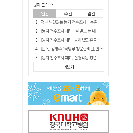
많이 본 뉴스
일간
주간
월간
정부 느닷없는 농지 전수조사…농촌 들쑤시는 '경자유전'의 칼날
[농지 전수조사 폐해] '쌀 받고 논 내 준' 도지농 이제 어쩌나?
[농지 전수조사 폐해] 농지값도 흔들리나…"도지 막히면 헐값 매물 나올 수도"
[단독] 김영수 "국방부 청문준비단, 안규백 탈영 알고있었다"
[농지 전수조사 폐해] 실경작농·청년농 부담도 커진다
[기고] 대구 미래는 금호강·팔공산에 있다
더보기
청도군정 '두 시어머니'가 되어서는 안된다
타는 목마름 청도, 해 저문 저수지 둑에 군수가 서 있었다
"상법개정해도 주주가 '봉'"…하이닉스 솔리다임 상장설에 술렁[개미와글와글]
임시휴업 들어갔던 홈플러스 영주점, 7일 영업 재개…지하 1층만 운영