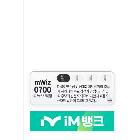
정
경
사
국
치
제
회
제
mWiz
0700
더불어민주당 전당대회에서 정청래 후보
가 청와대의 주요 정책과 경쟁자인 김민
AI 뉴스브리핑
석 후보의 신천지 의혹에 대한 사과를 요
→
구하며 갈등이 고조되고 있다...