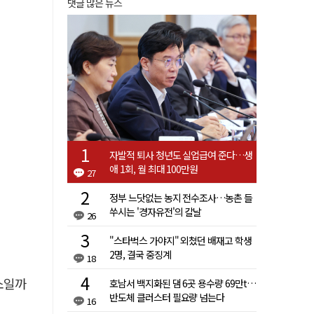
댓글 많은 뉴스
자발적 퇴사 청년도 실업급여 준다…생
애 1회, 월 최대 100만원
27
정부 느닷없는 농지 전수조사…농촌 들
쑤시는 '경자유전'의 칼날
26
"스타벅스 가야지" 외쳤던 배재고 학생
2명, 결국 중징계
18
소일까
호남서 백지화된 댐 6곳 용수량 69만t…
반도체 클러스터 필요량 넘는다
16