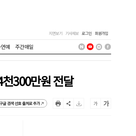
지면보기
기사제보
로그인
회원가입
·연예
주간매일
4천300만원 전달
가
가
구글 검색 선호 출처로 추가