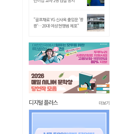
린이집 교사 2명 검찰 송치
"골프채로 YG 신사옥 출입문 '쾅
쾅'…20대 여성 현행범 체포"
디지털 플러스
더보기