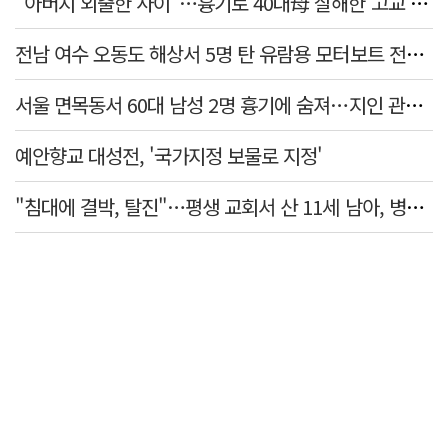
"아버지 외출한 사이"…흉기로 40대母 살해한 고교 자퇴생, 구속 기로에
전남 여수 오동도 해상서 5명 탄 유람용 모터보트 전복…2명 숨져
서울 면목동서 60대 남성 2명 흉기에 숨져…지인 관계로 추정
예안향교 대성전, '국가지정 보물로 지정'
"침대에 결박, 탈진"…평생 교회서 산 11세 남아, 병원 이송 끝 숨져