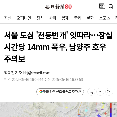
최신
오피니언
정치
사회
경제
국제
문화
스포츠
서울 도심 '천둥번개' 잇따라…잠실
시간당 14mm 폭우, 남양주 호우
주의보
황희진 기자
hhj@imaeil.com
입력 2025-05-16 16:04:44 수정 2025-05-16 16:38:53
구글 검색 선호 출처로 추가