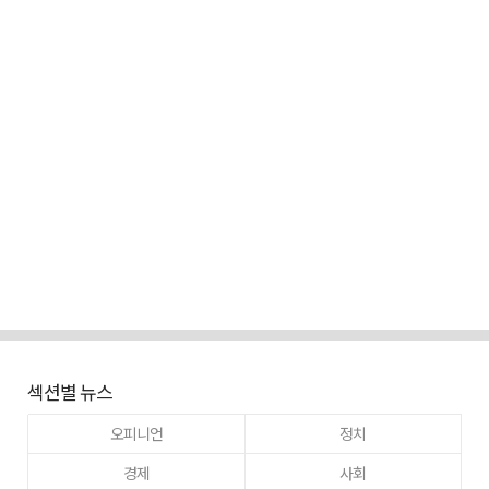
섹션별 뉴스
오피니언
정치
경제
사회