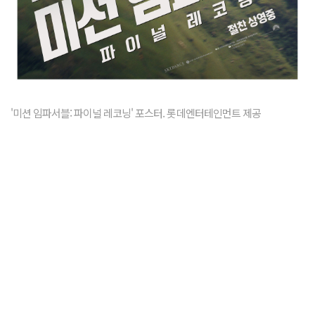
'미션 임파서블: 파이널 레코닝' 포스터. 롯데엔터테인먼트 제공