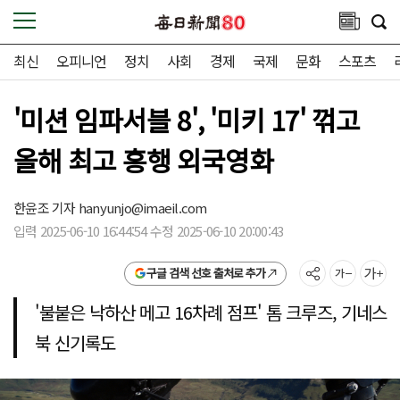
최신
오피니언
정치
사회
경제
국제
문화
스포츠
'미션 임파서블 8', '미키 17' 꺾고
올해 최고 흥행 외국영화
한윤조 기자
hanyunjo@imaeil.com
입력 2025-06-10 16:44:54 수정 2025-06-10 20:00:43
구글 검색 선호 출처로 추가
'불붙은 낙하산 메고 16차례 점프' 톰 크루즈, 기네스
북 신기록도