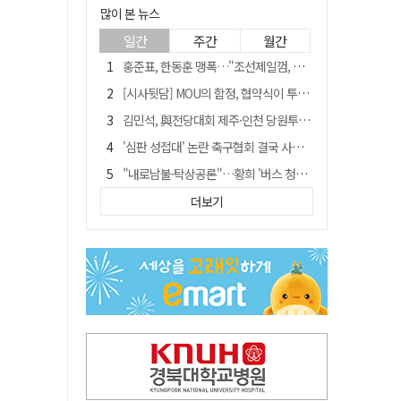
많이 본 뉴스
일간
주간
월간
홍준표, 한동훈 맹폭…"조선제일껌, 권력에 살고 권력에 죽었다"
[시사뒷담] MOU의 함정, 협약식이 투자 확정은 아니긴 해
김민석, 與전당대회 제주·인천 당원투표서 승리…누적 득표는 '초박빙'
'심판 성접대' 논란 축구협회 결국 사과…"깊이 반성, 쇄신하겠다"
"내로남불·탁상공론"…황희 '버스 청년주택' 제안에 與 내부서도 쓴소리
"경로당 통장에 비밀번호가 적혀 있다"…전국 돌며 경로당 13곳 턴 30대 구속
더보기
"침대에 결박, 탈진"…평생 교회서 산 11세 남아, 병원 이송 끝 숨져
예안향교 대성전, '국가지정 보물로 지정'
휠체어 환자 발로 밀어 숨지게 한 70대 간병인…2심도 집행유예
박권현 청도군수, 국무총리에 "청도 물 공급 최대 3만t 늘려달라"