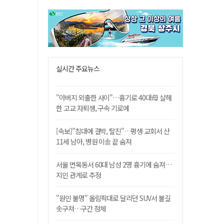
실시간 주요뉴스
"아버지 외출한 사이"…흉기로 40대母 살해
한 고교 자퇴생, 구속 기로에
[속보]"침대에 결박, 탈진"…평생 교회서 산
11세 남아, 병원 이송 끝 숨져
서울 면목동서 60대 남성 2명 흉기에 숨져…
지인 관계로 추정
"원인 불명" 올림픽대로 달리던 SUV서 불길
솟구쳐…구간 정체