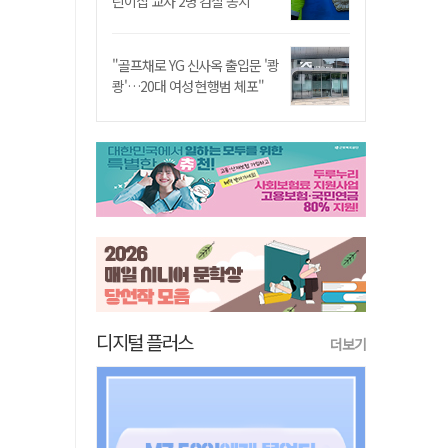
린이집 교사 2명 검찰 송치
"골프채로 YG 신사옥 출입문 '쾅
쾅'…20대 여성 현행범 체포"
디지털 플러스
더보기