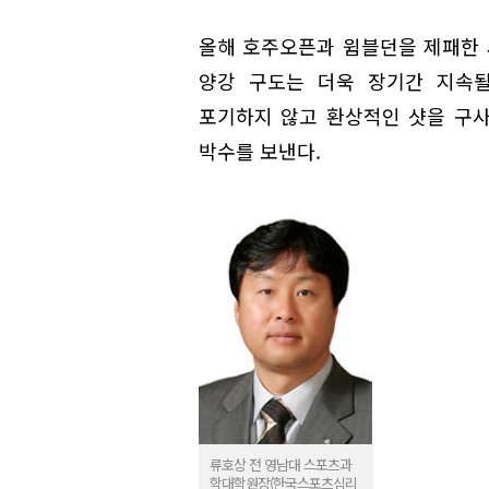
올해 호주오픈과 윔블던을 제패한
양강 구도는 더욱 장기간 지속될
포기하지 않고 환상적인 샷을 구
박수를 보낸다.
류호상 전 영남대 스포츠과
학대학원장(한국스포츠심리