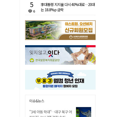
李대통령 지지율 다시 40%대로…20대
는 18.8%p 급락
6
이슈&뉴스
"3세 아동 학대"…대구 북구 어