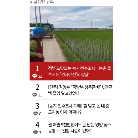
댓글 많은 뉴스
정부 느닷없는 농지 전수조사…농촌 들
쑤시는 '경자유전'의 칼날
32
[단독] 김영수 "국방부 청문준비단, 안규
백 탈영 알고있었다"
11
[농지 전수조사 폐해] '쌀 받고 논 내 준'
도지농 이제 어쩌나?
8
월 매출 9천만원에도 문 닫는 영양 젖소
농장… "일할 사람이 없어"
7