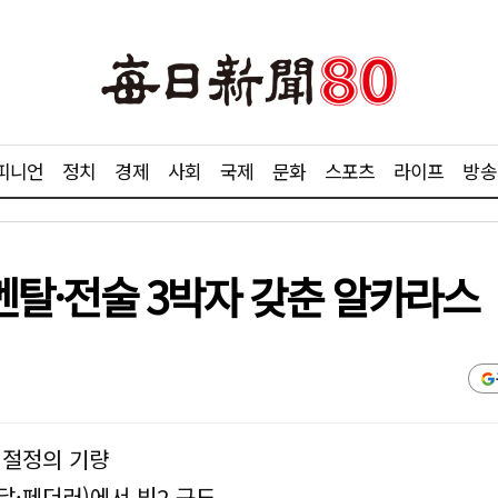
피니언
정치
경제
사회
국제
문화
스포츠
라이프
방송
·멘탈·전술 3박자 갖춘 알카라스
, 절정의 기량
달·페더러)에서 빅2 구도