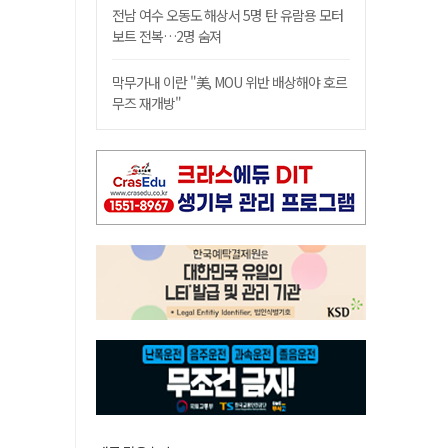
전남 여수 오동도 해상서 5명 탄 유람용 모터
보트 전복…2명 숨져
막무가내 이란 "美, MOU 위반 배상해야 호르
무즈 재개방"