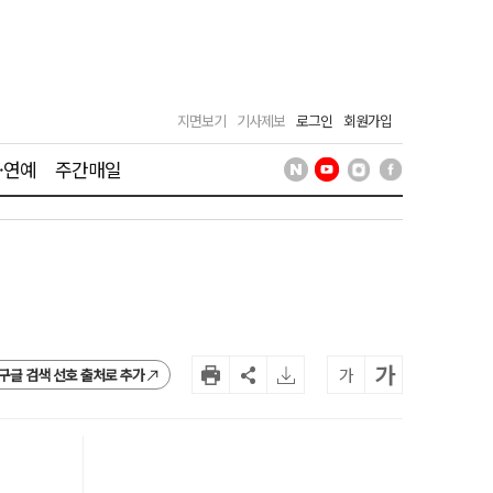
지면보기
기사제보
로그인
회원가입
·연예
주간매일
가
가
구글 검색 선호 출처로 추가