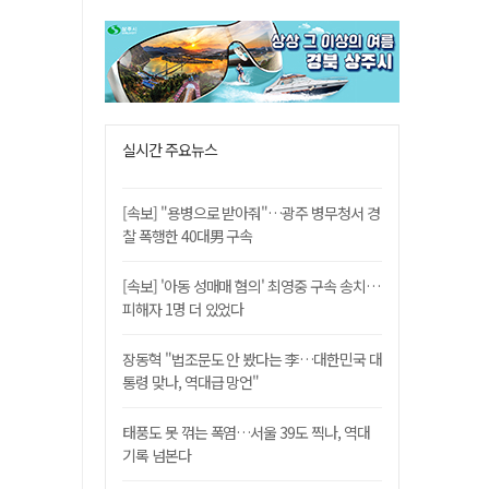
실시간 주요뉴스
[속보] "용병으로 받아줘"…광주 병무청서 경
찰 폭행한 40대男 구속
[속보] '아동 성매매 혐의' 최영중 구속 송치…
피해자 1명 더 있었다
장동혁 "법조문도 안 봤다는 李…대한민국 대
통령 맞나, 역대급 망언"
태풍도 못 꺾는 폭염…서울 39도 찍나, 역대
기록 넘본다