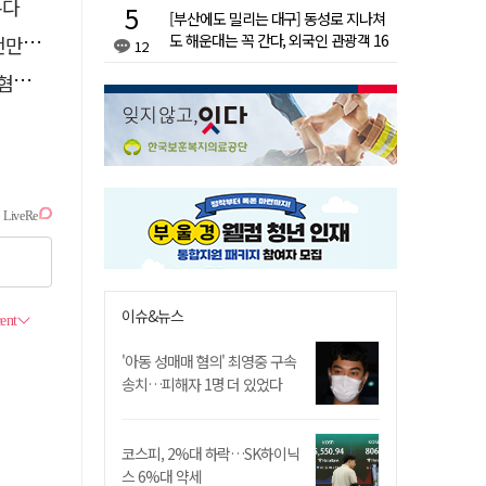
본다
[부산에도 밀리는 대구] 동성로 지나쳐
도 해운대는 꼭 간다, 외국인 관광객 16
 기각
12
배 차이
제외
이슈&뉴스
'아동 성매매 혐의' 최영중 구속
송치…피해자 1명 더 있었다
코스피, 2%대 하락…SK하이닉
스 6%대 약세