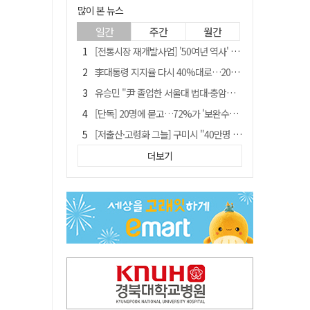
많이 본 뉴스
일간
주간
월간
[전통시장 재개발사업] '50여년 역사' 수성시장 자리에 25층 주상복합 들어선다
李대통령 지지율 다시 40%대로…20대는 18.8%p 급락
유승민 "尹 졸업한 서울대 법대·충암고도 없애야"…李 육사 통합 직격
[단독] 20명에 묻고…72%가 '보완수사권 폐지'?
[저출산·고령화 그늘] 구미시 "40만명 사수" 고령군 "3만명대 회복"
[전통시장 재개발사업] 신천시장 재개발, 준공 후에도 소송전
더보기
李대통령 "육사 출신이 또 쿠데타 할 수도"…육사 총동창회 "정치적 보복"
안동-사가에, "50년 우정 넘어 미래 50년 함께 연다"
[인사]경상북도
"김용민, 흑백논리로 세상 보는 듯" 검찰 내부서 지탄