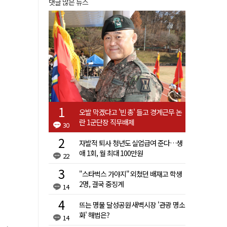
댓글 많은 뉴스
오발 막겠다고 '빈 총' 들고 경계근무 논
란 1군단장 직무배제
30
자발적 퇴사 청년도 실업급여 준다…생
애 1회, 월 최대 100만원
22
"스타벅스 가야지" 외쳤던 배재고 학생
2명, 결국 중징계
14
뜨는 명물 달성공원 새벽시장 '관광 명소
화' 해법은?
14