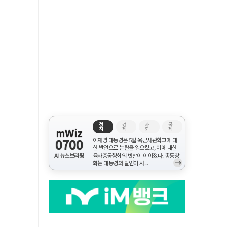
정
경
사
국
치
제
회
제
mWiz
0700
이재명 대통령은 5일 육군사관학교에 대
한 발언으로 논란을 일으켰고, 이에 대한
AI 뉴스브리핑
육사총동창회의 반발이 이어졌다. 총동창
→
회는 대통령의 발언이 사...