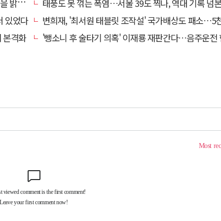
 밝혔다
태풍도 못 꺾는 폭염…서울 39도 찍나, 역대 기록 넘
더 있었다
변희재, '최서원 태블릿 조작설' 국가배상도 패소…5천만원 청구
치 본격화
'뺑소니 후 술타기 의혹' 이재룡 재판간다…음주운전 혐의 