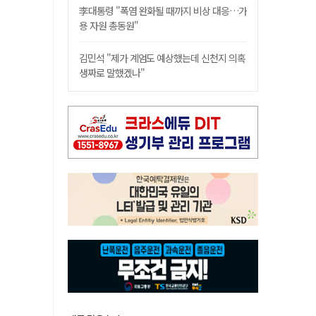
李대통령 "폭염 완화될 때까지 비상 대응…가
용 자원 총동원"
김민석 "제가 계엄도 예상했는데 신천지 의혹
생짜로 말했겠나"