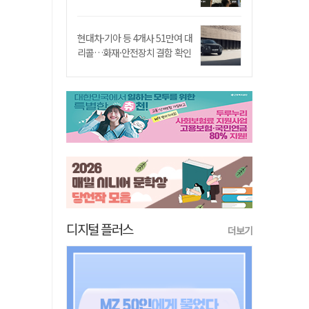
현대차·기아 등 4개사 51만여 대
리콜…화재·안전장치 결함 확인
디지털 플러스
더보기