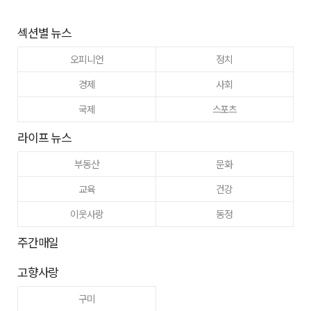
섹션별 뉴스
오피니언
정치
경제
사회
국제
스포츠
라이프 뉴스
부동산
문화
교육
건강
이웃사랑
동정
주간매일
고향사랑
구미