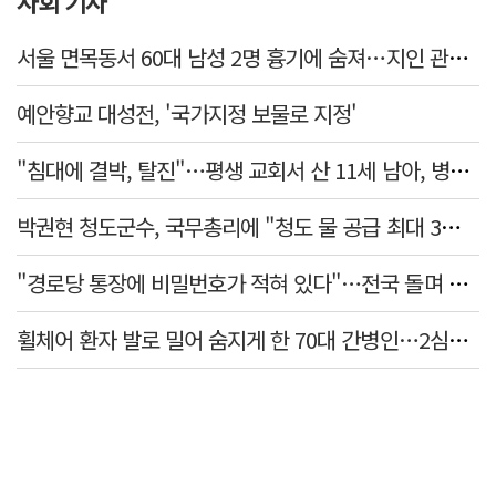
사회 기사
서울 면목동서 60대 남성 2명 흉기에 숨져…지인 관계로 추정
예안향교 대성전, '국가지정 보물로 지정'
"침대에 결박, 탈진"…평생 교회서 산 11세 남아, 병원 이송 끝 숨져
박권현 청도군수, 국무총리에 "청도 물 공급 최대 3만t 늘려달라"
"경로당 통장에 비밀번호가 적혀 있다"…전국 돌며 경로당 13곳 턴 30대 구속
휠체어 환자 발로 밀어 숨지게 한 70대 간병인…2심도 집행유예