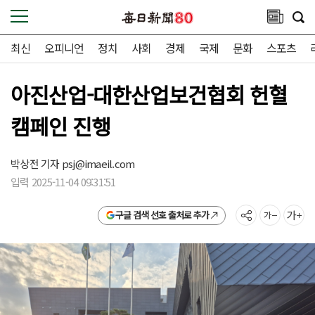
최신
오피니언
정치
사회
경제
국제
문화
스포츠
아진산업-대한산업보건협회 헌혈
캠페인 진행
박상전 기자
psj@imaeil.com
입력 2025-11-04 09:31:51
구글 검색 선호 출처로 추가