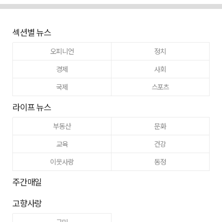
섹션별 뉴스
오피니언
정치
경제
사회
국제
스포츠
라이프 뉴스
부동산
문화
교육
건강
이웃사랑
동정
주간매일
고향사랑