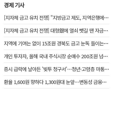
경제 기사
[지자체 금고 유치 전쟁] "지방금고 제도, 지역은행에 불리"
[지자체 금고 유치 전쟁] 대형銀에 열쇠 뺏길 땐 자금 역외 유출→재투자 선순환 붕괴
지역에 기여는 없이 15조원 경북도 금고 눈독 들이는 대형銀
개인 투자자, 올해 국내 주식시장 순매수 200조원 넘었다
증시 급락에 날아든 '빚투 청구서'…청년·고령층 마통 연체↑
환율 1,600원 향하다 1,300원대 눈앞…변동성 금융위기 후 최고