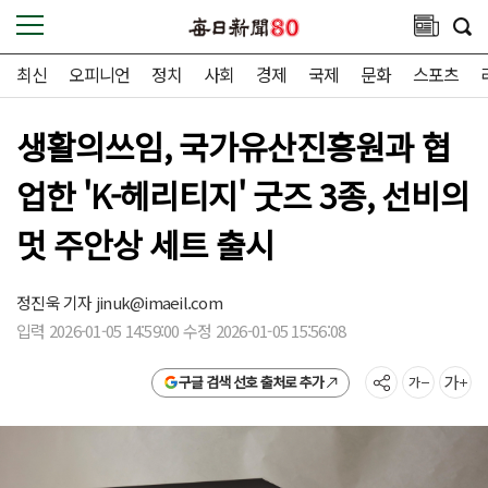
최신
오피니언
정치
사회
경제
국제
문화
스포츠
생활의쓰임, 국가유산진흥원과 협
업한 'K-헤리티지' 굿즈 3종, 선비의
멋 주안상 세트 출시
정진욱 기자
jinuk@imaeil.com
입력 2026-01-05 14:59:00 수정 2026-01-05 15:56:08
구글 검색 선호 출처로 추가