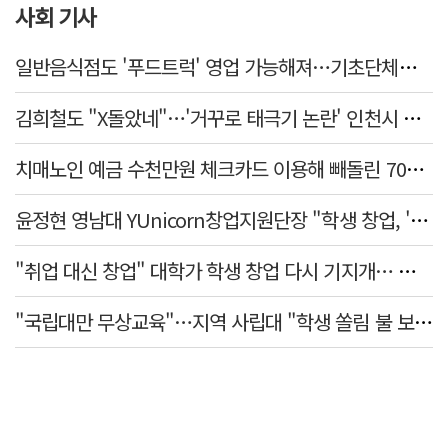
사회 기사
일반음식점도 '푸드트럭' 영업 가능해져…기초단체별 조례 개정 움직임
김희철도 "X돌았네"…'거꾸로 태극기 논란' 인천시 현수막, 이틀 만에 철거
치매노인 예금 수천만원 체크카드 이용해 빼돌린 70대 간병인, 집행유예
윤정현 영남대 YUnicorn창업지원단장 "학생 창업, '팀 빌딩'이 제일 중요"
"취업 대신 창업" 대학가 학생 창업 다시 기지개… 창업자·기업·매출 동반 성장
"국립대만 무상교육"…지역 사립대 "학생 쏠림 불 보듯"