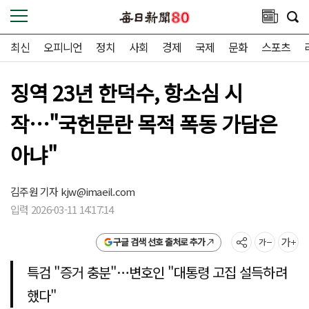
최신
오피니언
정치
사회
경제
국제
문화
스포츠
징역 23년 한덕수, 항소심 시
작…"국헌문란 목적 폭동 가담은
아냐"
김주원 기자
kjw@imaeil.com
입력 2026-03-11 14:17:14
구글 검색 선호 출처로 추가
특검 "증거 충분"…변호인 "대통령 고집 설득하려
했다"