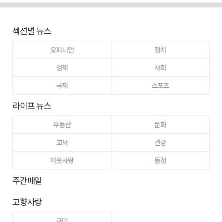
섹션별 뉴스
오피니언
정치
경제
사회
국제
스포츠
라이프 뉴스
부동산
문화
교육
건강
이웃사랑
동정
주간매일
고향사랑
구미