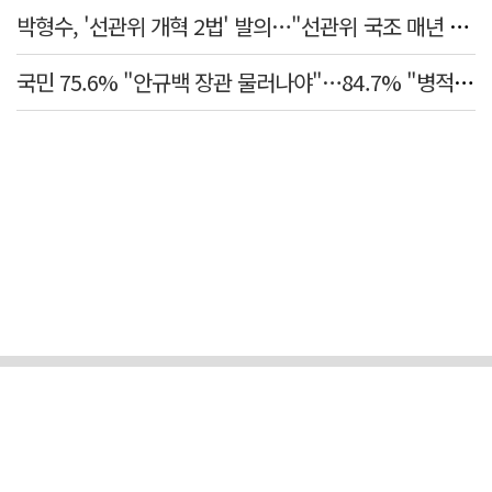
박형수, '선관위 개혁 2법' 발의…"선관위 국조 매년 실시"
국민 75.6% "안규백 장관 물러나야"…84.7% "병적기록부 공개해야"