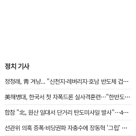
정치 기사
정청래, 靑 겨냥... "신천지·레버리지·호남 반도체 겁박 사과하라"
美해병대, 한국서 첫 자폭드론 실사격훈련…"한반도 지형 학습"
합참 "北, 원산 일대서 단거리 탄도미사일 발사"…42일 만
선관위 의혹 증폭·비당권파 자충수에 장동혁 '그립' 더 강해졌다