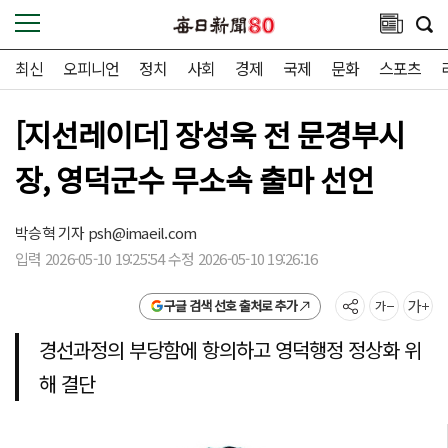
최신
오피니언
정치
사회
경제
국제
문화
스포츠
[지선레이더] 장성욱 전 문경부시
장, 영덕군수 무소속 출마 선언
박승혁 기자
psh@imaeil.com
입력 2026-05-10 19:25:54 수정 2026-05-10 19:26:16
구글 검색 선호 출처로 추가
경선과정의 부당함에 항의하고 영덕행정 정상화 위
해 결단