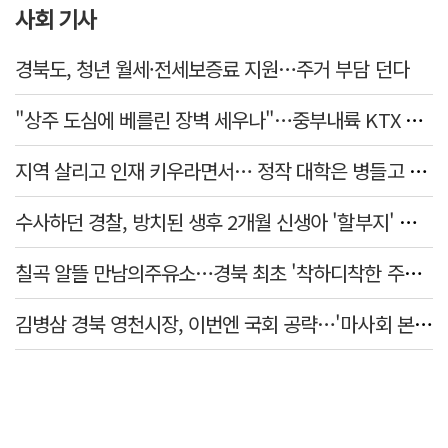
사회 기사
경북도, 청년 월세·전세보증료 지원…주거 부담 던다
"상주 도심에 베를린 장벽 세우나"…중부내륙 KTX 흙둑 쌓기계획에 시민들 반발
지역 살리고 인재 키우라면서… 정작 대학은 병들고 있다
수사하던 경찰, 방치된 생후 2개월 신생아 '할부지' 된 사연은
칠곡 알뜰 만남의주유소…경북 최초 '착하디착한 주유소' 선정
김병삼 경북 영천시장, 이번엔 국회 공략…'마사회 본사 이전·광역교통망 확충' 요청