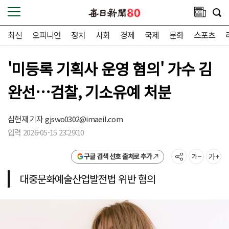
최신
오피니언
정치
사회
경제
국제
문화
스포츠
'미등록 기획사 운영 혐의' 가수 김
완선…검찰, 기소유예 처분
심헌재 기자
gjswo0302@imaeil.com
입력 2026-05-15 23:29:10
구글 검색 선호 출처로 추가
대중문화예술산업발전법 위반 혐의