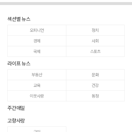
섹션별 뉴스
오피니언
정치
경제
사회
국제
스포츠
라이프 뉴스
부동산
문화
교육
건강
이웃사랑
동정
주간매일
고향사랑
구미