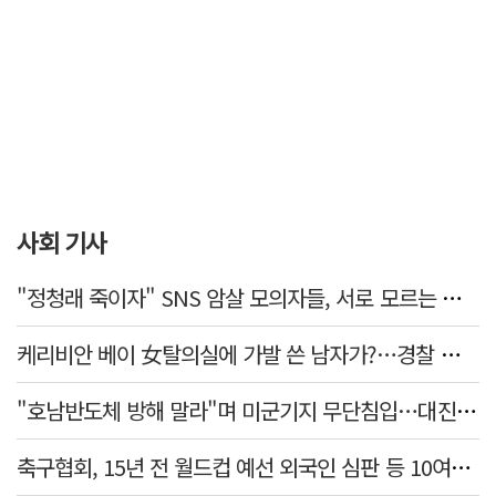
사회 기사
"정청래 죽이자" SNS 암살 모의자들, 서로 모르는 사이였다…檢송치
케리비안 베이 女탈의실에 가발 쓴 남자가?…경찰 추적 중
"호남반도체 방해 말라"며 미군기지 무단침입…대진연 회원 3명 '구속'
축구협회, 15년 전 월드컵 예선 외국인 심판 등 10여명에 '성 접대'