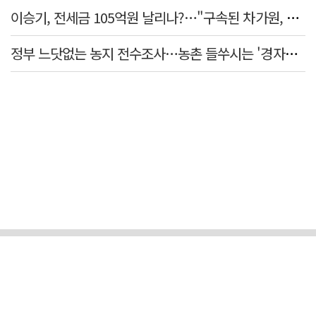
이승기, 전세금 105억원 날리나?…"구속된 차가원, 형사 범죄 영역"
정부 느닷없는 농지 전수조사…농촌 들쑤시는 '경자유전'의 칼날