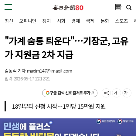
최신
오피니언
정치
사회
경제
국제
문화
스포츠
"가계 숨통 틔운다"…기장군, 고유
가 지원금 2차 지급
김동식 기자
maxim147@imaeil.com
입력 2026-05-17 12:12:21
구글 검색 선호 출처로 추가
18일부터 신청 시작…1인당 15만원 지원