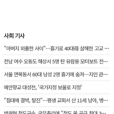
사회 기사
"아버지 외출한 사이"…흉기로 40대母 살해한 고교 자퇴생, 구속 기로에
전남 여수 오동도 해상서 5명 탄 유람용 모터보트 전복…2명 숨져
서울 면목동서 60대 남성 2명 흉기에 숨져…지인 관계로 추정
예안향교 대성전, '국가지정 보물로 지정'
"침대에 결박, 탈진"…평생 교회서 산 11세 남아, 병원 이송 끝 숨져
박권현 청도군수, 국무총리에 "청도 물 공급 최대 3만t 늘려달라"