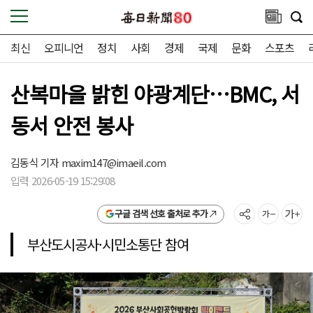
최신
오피니언
정치
사회
경제
국제
문화
스포츠
산복마을 밝힌 야광계단…BMC, 서
동서 안전 봉사
김동식 기자
maxim147@imaeil.com
입력 2026-05-19 15:29:08
구글 검색 선호 출처로 추가
부산도시공사·시민소통단 참여