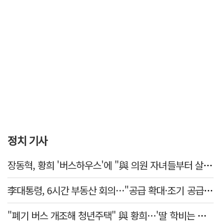
정치 기사
장동혁, 황희 '버스하우스'에 "與 의원 자녀들부터 살아보면 어떨까?"
李대통령, 6시간 부동산 회의…"공급 확대·조기 공급 과감히 실천"
"폐기 버스 개조해 청년주택" 與 황희…'딸 학비는 年 4200만원'