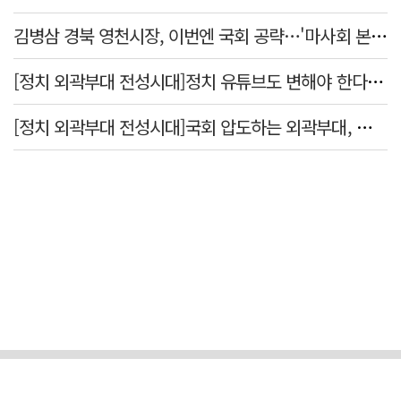
김병삼 경북 영천시장, 이번엔 국회 공략…'마사회 본사 이전·광역교통망 확충' 요청
[정치 외곽부대 전성시대]정치 유튜브도 변해야 한다 "화합과 존중"
[정치 외곽부대 전성시대]국회 압도하는 외곽부대, 목소리 왜 커지나?