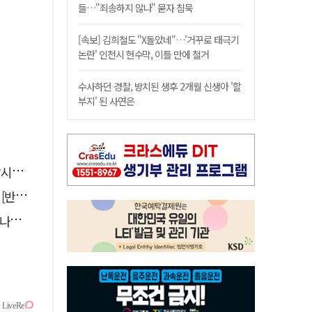
들…"죄송하지 않나" 묻자 침묵
[속보] 김희철도 "X돌았네"…'거꾸로 태극기
논란' 인천시 현수막, 이틀 만에 철거
수사하던 경찰, 방치된 생후 2개월 신생아 '할
부지' 된 사연은
까요
톡톡]
."