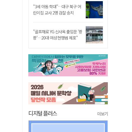
"3세 아동 학대"…대구 북구 어
린이집 교사 2명 검찰 송치
"골프채로 YG 신사옥 출입문 '쾅
쾅'…20대 여성 현행범 체포"
디지털 플러스
더보기