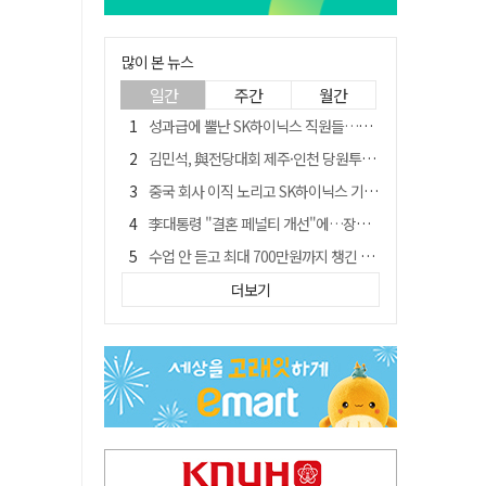
많이 본 뉴스
일간
주간
월간
성과급에 뿔난 SK하이닉스 직원들…3500명 모여 '새 노조' 만든다
김민석, 與전당대회 제주·인천 당원투표서 승리…누적 득표는 '초박빙'
중국 회사 이직 노리고 SK하이닉스 기밀 빼돌려…결국 실형
李대통령 "결혼 페널티 개선"에…장동혁 "그 페널티 만든 게 이 정권"
수업 안 듣고 최대 700만원까지 챙긴 포항 A대학 '유령 선수' 등 19명 무더기 송치
트럼프 만난 손현보 목사…"현재 자유대한민국 여러 면에서 어려움"
더보기
블룸버그 "SK하이닉스, 中 패키징공장 지분매각 등 검토"
경북 칠곡시니어클럽 커피앤솝 사업단…자개소품 만들기 문화체험 운영
"아버지 외출한 사이"…흉기로 40대母 살해한 고교 자퇴생, 구속 기로에
신축 줄고 리모델링 뜨자…건설업계, 로봇·모듈러로 방향 튼다