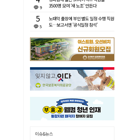
3500명 모여 '새 노조' 만든다
9
노태악 출장에 부인 별도 일정 수행 직원
도…보고서엔 '공식일정 참석'
5
이슈&뉴스