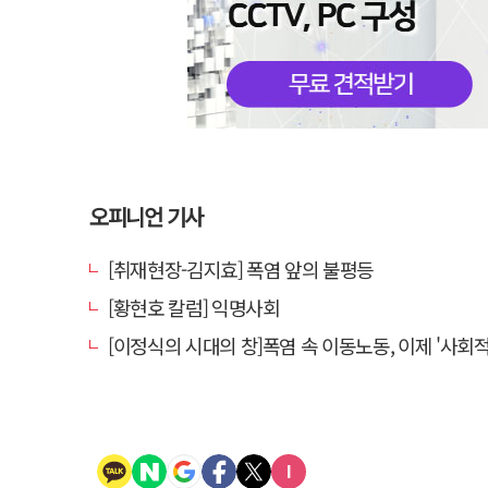
오피니언 기사
[취재현장-김지효] 폭염 앞의 불평등
[황현호 칼럼] 익명사회
[이정식의 시대의 창]폭염 속 이동노동, 이제 '사회적 위험 관리'로 