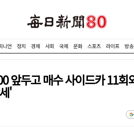
피니언
정치
경제
사회
국제
문화
스포츠
라이프
방송
000 앞두고 매수 사이드카 11
세'