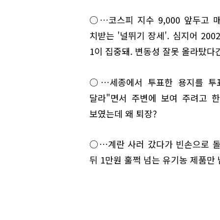
○…코스피 지수 9,000 앞두고 
치받는 '널뛰기 장세'. 심지어 20
1이 집중돼. 변동성 잘못 올라탔다간
○…세종에서 투표한 용지를 투표
달라"면서 주변에 보여 주려고 한
보였는데 왜 퇴장?
○…계란 사러 갔다가 빈손으로 돌
뒤 1만원 훌쩍 넘는 유기농 제품만 