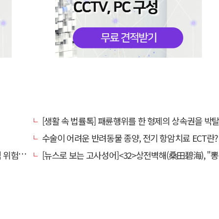
[생활 속 법률톡] 패륜행위를 한 형제의 상속권을 박탈시킬 수 있을
수술이 어려운 반려동물 종양, 전기 항암치료 ECT란? [반려동물 건강
전환할 때
[뉴스로 보는 고사성어]<32>상전벽해(桑田碧海), "뽕나무밭이 푸른 바다가 되었다