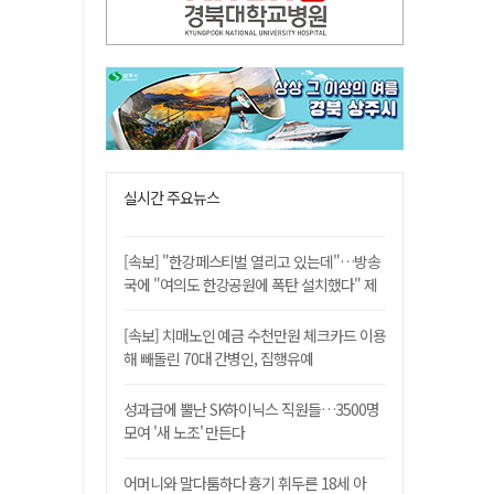
실시간 주요뉴스
[속보] "한강페스티벌 열리고 있는데"…방송
국에 "여의도 한강공원에 폭탄 설치했다" 제
보
[속보] 치매노인 예금 수천만원 체크카드 이용
해 빼돌린 70대 간병인, 집행유예
성과급에 뿔난 SK하이닉스 직원들…3500명
모여 '새 노조' 만든다
어머니와 말다툼하다 흉기 휘두른 18세 아