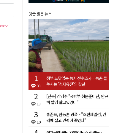
댓글 많은 뉴스
정부 느닷없는 농지 전수조사…농촌 들
쑤시는 '경자유전'의 칼날
33
[단독] 김영수 "국방부 청문준비단, 안규
백 탈영 알고있었다"
13
홍준표, 한동훈 맹폭…"조선제일껌, 권
력에 살고 권력에 죽었다"
10
성과급에 뿔난 SK하이닉스 직원들…