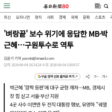
최신
오피니언
정치
사회
경제
국제
문화
스포츠
'벼랑끝' 보수 위기에 응답한 MB·박
근혜…구원투수로 역투
김윤기 기자
yoonki@imaeil.com
입력 2026-06-04 16:34:24 수정 2026-06-04 19:04:37
구글 검색 선호 출처로 추가
박근혜 '깜짝 등판'에 대구 균형 깨져…MB, 경제시
장 힘 싣고 서울·부산 지원
4곳 사수 이면엔 두 전직 대통령 행보, 유영하 "궤멸