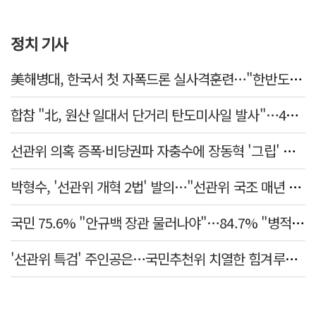
정치 기사
美해병대, 한국서 첫 자폭드론 실사격훈련…"한반도 지형 학습"
합참 "北, 원산 일대서 단거리 탄도미사일 발사"…42일 만
선관위 의혹 증폭·비당권파 자충수에 장동혁 '그립' 더 강해졌다
박형수, '선관위 개혁 2법' 발의…"선관위 국조 매년 실시"
국민 75.6% "안규백 장관 물러나야"…84.7% "병적기록부 공개해야"
'선관위 특검' 주인공은…국민추천위 치열한 힘겨루기 나설 듯