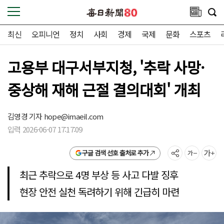
최신
오피니언
정치
사회
경제
국제
문화
스포츠
고용부 대구서부지청, '추락 사망·
중상해 재해 근절 결의대회' 개최
김영경 기자
hope@imaeil.com
입력 2026-06-07 17:17:09
구글 검색 선호 출처로 추가
최근 추락으로 4명 부상 등 사고 다발 징후
현장 안전 실천 독려하기 위해 긴급히 마련