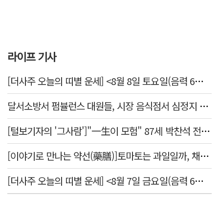
라이프 기사
[더사주 오늘의 띠별 운세] <8월 8일 토요일(음력 6월26일)>
달서소방서 펌뷸런스 대원들, 시장 음식점서 심정지 환자 생명 살려
[털보기자의 '그사람']"一生이 모험" 87세 박찬석 전 경북대 총장
[이야기로 만나는 약선(藥膳)]토마토는 과일일까, 채소일까
[더사주 오늘의 띠별 운세] <8월 7일 금요일(음력 6월25일)>