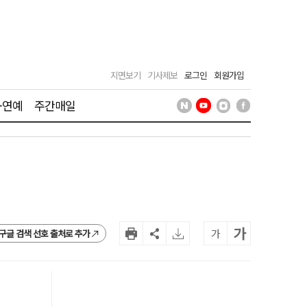
지면보기
기사제보
로그인
회원가입
·연예
주간매일
가
가
구글 검색 선호 출처로 추가