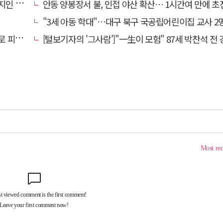
급체포'
안동 양봉장서 불, 인접 야산 확산… 1시간여 만에 초
"3세 아동 학대"…대구 북구 국공립어린이집 교사 2명 검찰
난다"
[털보기자의 '그사람']"一生이 모험" 87세 박찬석 전 경북대