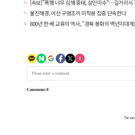
[속보]"폭행 너무 심해 중태, 살인미수"…길거리서 지인 수십회 때린 50대 '긴
울진해경, 어선 구명조끼 미착용 집중 단속한다
800년 한·베 교류의 역사, "경북 봉화의 백년지대계로 피어