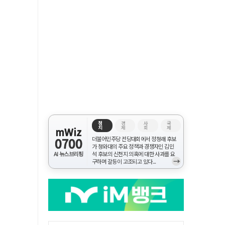
정
경
사
국
치
제
회
제
mWiz
0700
더불어민주당 전당대회에서 정청래 후보
가 청와대의 주요 정책과 경쟁자인 김민
AI 뉴스브리핑
석 후보의 신천지 의혹에 대한 사과를 요
→
구하며 갈등이 고조되고 있다...