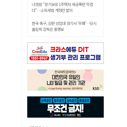
나경원 "장기보유 1주택자 세금폭탄 막겠
다"…소득세법 개정안 발의
한국 축구, 심판 성접대 경기서 '무패'…당시
올림픽 감독은 홍명보