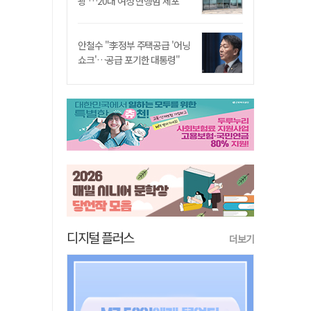
쾅'…20대 여성 현행범 체포"
안철수 "李정부 주택공급 '어닝
쇼크'…공급 포기한 대통령"
디지털 플러스
더보기