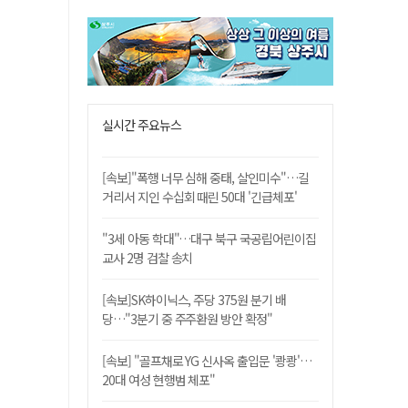
실시간 주요뉴스
[속보]"폭행 너무 심해 중태, 살인미수"…길
거리서 지인 수십회 때린 50대 '긴급체포'
"3세 아동 학대"…대구 북구 국공립어린이집
교사 2명 검찰 송치
[속보]SK하이닉스, 주당 375원 분기 배
당…"3분기 중 주주환원 방안 확정"
[속보] "골프채로 YG 신사옥 출입문 '쾅쾅'…
20대 여성 현행범 체포"