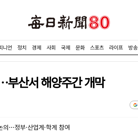
피니언
정치
경제
사회
국제
문화
스포츠
라이프
방송
에…부산서 해양주간 개막
논의…정부·산업계·학계 참여