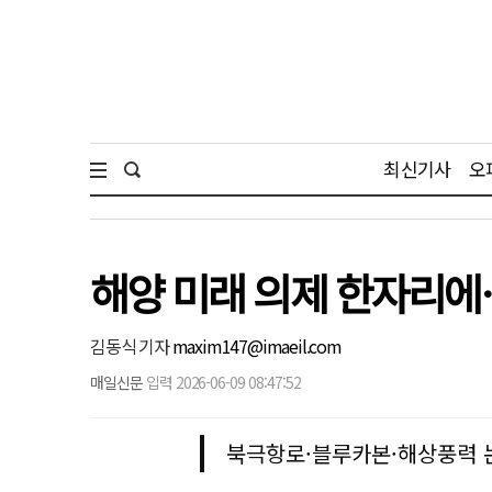
최신기사
오
해양 미래 의제 한자리
김동식 기자
maxim147@imaeil.com
매일신문
입력 2026-06-09 08:47:52
북극항로·블루카본·해상풍력 