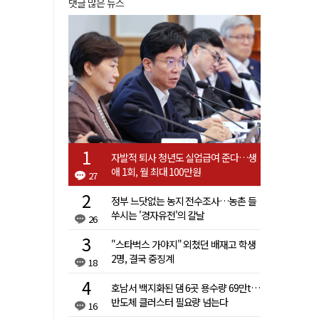
댓글 많은 뉴스
자발적 퇴사 청년도 실업급여 준다…생
애 1회, 월 최대 100만원
27
정부 느닷없는 농지 전수조사…농촌 들
쑤시는 '경자유전'의 칼날
26
"스타벅스 가야지" 외쳤던 배재고 학생
2명, 결국 중징계
18
호남서 백지화된 댐 6곳 용수량 69만t…
반도체 클러스터 필요량 넘는다
16