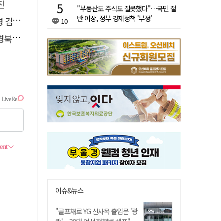
진
"부동산도 주식도 잘못했다"…국민 절
반 이상, 정부 경제정책 '부정'
 송치
10
 총장
이슈&뉴스
"골프채로 YG 신사옥 출입문 '쾅