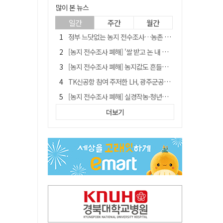
많이 본 뉴스
일간
주간
월간
정부 느닷없는 농지 전수조사…농촌 들쑤시는 '경자유전'의 칼날
[농지 전수조사 폐해] '쌀 받고 논 내 준' 도지농 이제 어쩌나?
[농지 전수조사 폐해] 농지값도 흔들리나…"도지 막히면 헐값 매물 나올 수도"
TK신공항 참여 주저한 LH, 광주군공항 사업에는 앞장
[농지 전수조사 폐해] 실경작농·청년농 부담도 커진다
[단독] 김영수 "국방부 청문준비단, 안규백 탈영 알고있었다"
더보기
[기고] 대구 미래는 금호강·팔공산에 있다
청도군정 '두 시어머니'가 되어서는 안된다
홈플러스 다시 문 연다… 대구경북 매장도 재개장 준비 돌입
"상법개정해도 주주가 '봉'"…하이닉스 솔리다임 상장설에 술렁[개미와글와글]