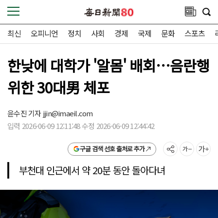
최신
오피니언
정치
사회
경제
국제
문화
스포츠
한낮에 대학가 '알몸' 배회…음란행
위한 30대男 체포
윤수진 기자
jjin@imaeil.com
입력 2026-06-09 12:11:48 수정 2026-06-09 12:44:42
구글 검색 선호 출처로 추가
부천대 인근에서 약 20분 동안 돌아다녀