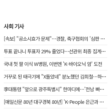
사회 기사
[속보] "공소시효가 문제"…경찰, 축구협회의 '심판 성접대' 수사 여부 검토한다
투표 끝나니 투표자 29% 줄었다…선관위 최종 집계서 수백명 '증발'
국내 첫 팔 이식 W병원, 이번엔 'K-바이오닉 암' 도전
거꾸로 된 태극기에 "X돌았네" 분노했던 김희철…하루만에 사과
李대통령 "앞으로 광주특별시" 한마디에…'전남 빠진 약칭' 논란 재점화
[매일신문 80년 대구경북 80년] 'K-People 은근과 끈기의 위대한 한국인' 사진전 둘러보기 <하>