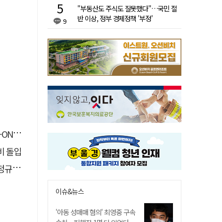
"부동산도 주식도 잘못했다"…국민 절
반 이상, 정부 경제정책 '부정'
9
면 출시
비 돌입
 대우
이슈&뉴스
'아동 성매매 혐의' 최영중 구속