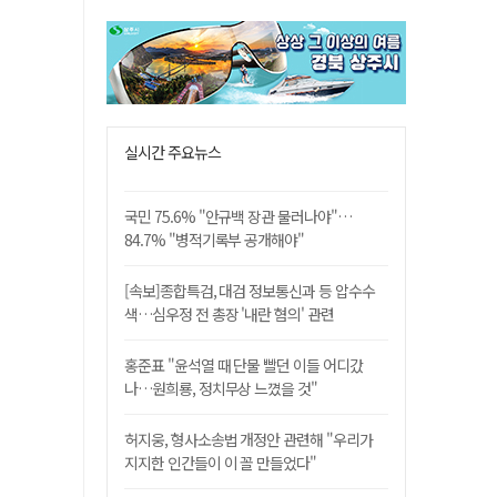
실시간 주요뉴스
국민 75.6% "안규백 장관 물러나야"…
84.7% "병적기록부 공개해야"
[속보]종합특검, 대검 정보통신과 등 압수수
색…심우정 전 총장 '내란 혐의' 관련
홍준표 "윤석열 때 단물 빨던 이들 어디갔
나…원희룡, 정치무상 느꼈을 것"
허지웅, 형사소송법 개정안 관련해 "우리가
지지한 인간들이 이 꼴 만들었다"