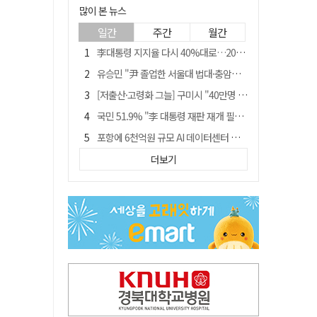
많이 본 뉴스
일간
주간
월간
李대통령 지지율 다시 40%대로…20대는 18.8%p 급락
유승민 "尹 졸업한 서울대 법대·충암고도 없애야"…李 육사 통합 직격
[저출산·고령화 그늘] 구미시 "40만명 사수" 고령군 "3만명대 회복"
국민 51.9% "李 대통령 재판 재개 필요하다"
포항에 6천억원 규모 AI 데이터센터 들어선다
李대통령 "육사 출신이 또 쿠데타 할 수도"…육사 총동창회 "정치적 보복"
더보기
경찰, 홍명보 선임 의혹 수사…대한축구협회 전격 압수수색
경북 영천시, 9월부터 11월까지 반값 여행 혜택 제공
"김용민, 흑백논리로 세상 보는 듯" 검찰 내부서 지탄
월 매출 9천만원에도 문 닫는 영양 젖소농장… "일할 사람이 없어"