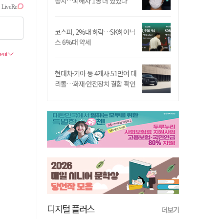
송치…피해자 1명 더 있었다
코스피, 2%대 하락…SK하이닉
스 6%대 약세
현대차·기아 등 4개사 51만여 대
리콜…화재·안전장치 결함 확인
디지털 플러스
더보기