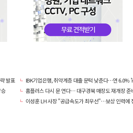
전략 발표
IBK기업은행, 취약계층 대출 문턱 낮춘다…연 6.0% 'i-ONE 햇살론 특례보증' 비대
상승
홈플러스 다시 문 연다… 대구경북 매장도 재개장 준
이성훈 LH 사장 "공급속도가 최우선"…보상 인력에 정규직보다 후한