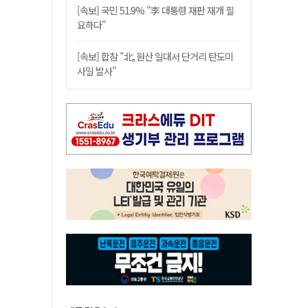
[속보] 국민 51.9% "李 대통령 재판 재개 필
요하다"
[속보] 합참 "北, 원산 일대서 단거리 탄도미
사일 발사"