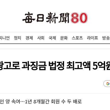
피니언
정치
경제
사회
국제
문화
스포츠
라이프
방송
 광고로 과징금 법정 최고액 5억
인 양 속여…1년 8개월간 회원 수 두 배로