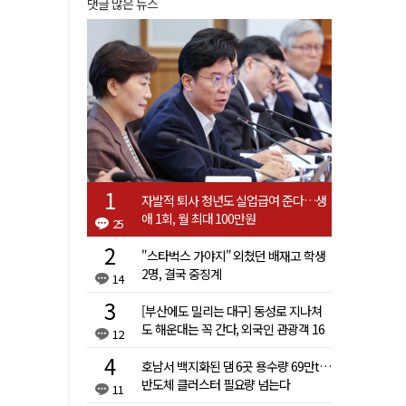
댓글 많은 뉴스
자발적 퇴사 청년도 실업급여 준다…생
애 1회, 월 최대 100만원
25
"스타벅스 가야지" 외쳤던 배재고 학생
2명, 결국 중징계
14
[부산에도 밀리는 대구] 동성로 지나쳐
도 해운대는 꼭 간다, 외국인 관광객 16
12
배 차이
호남서 백지화된 댐 6곳 용수량 69만t…
반도체 클러스터 필요량 넘는다
11