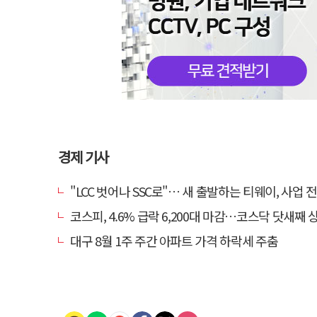
경제 기사
"LCC 벗어나 SSC로"… 새 출발하는 티웨이, 사업 
코스피, 4.6% 급락 6,200대 마감…코스닥 닷새째 
대구 8월 1주 주간 아파트 가격 하락세 주춤