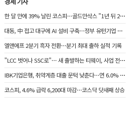
경제 기사
한 달 만에 39% 날린 코스피…골드만삭스 "1년 뒤 2배" 예상, 왜?
대동, 中 접고 대구에 AI 설비 구축…정부 유턴기업 선정
엘앤에프 2분기 흑자 전환…분기 최대 출하 실적 기록
"LCC 벗어나 SSC로"… 새 출발하는 티웨이, 사업 전략 발표
IBK기업은행, 취약계층 대출 문턱 낮춘다…연 6.0% 'i-ONE 햇살론 특례보증' 비대면 출시
코스피, 4.6% 급락 6,200대 마감…코스닥 닷새째 상승