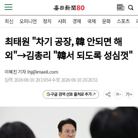
최신
오피니언
정치
사회
경제
국제
문화
스포츠
최태원 "차기 공장, 韓 안되면 해
외"→김총리 "韓서 되도록 성심껏"
이혜진 기자
lhj@imaeil.com
입력 2026-06-10 20:19:54 수정 2026-06-10 20:20:51
구글 검색 선호 출처로 추가