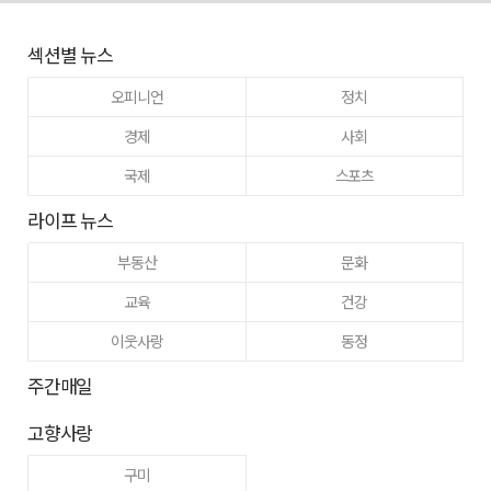
섹션별 뉴스
오피니언
정치
경제
사회
국제
스포츠
라이프 뉴스
부동산
문화
교육
건강
이웃사랑
동정
주간매일
고향사랑
구미