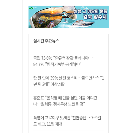
실시간 주요뉴스
국민 75.6% "안규백 장관 물러나야"…
84.7% "병적기록부 공개해야"
한 달 만에 39% 날린 코스피…골드만삭스 "1
년 뒤 2배" 예상, 왜?
홍준표 "윤석열 때 단물 빨던 이들 어디갔
나…원희룡, 정치무상 느꼈을 것"
폭염에 프로야구 닷새간 '전면중단'…7~9일
도 쉬고, 11일 재개