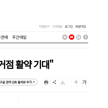
지면보기
기사제보
로그인
회원가입
·연예
주간매일
거점 활약 기대"
가
가
구글 검색 선호 출처로 추가