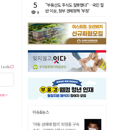
"부동산도 주식도 잘못했다"…국민 절
반 이상, 정부 경제정책 '부정'
9
이슈&뉴스
'아동 성매매 혐의' 최영중 구속