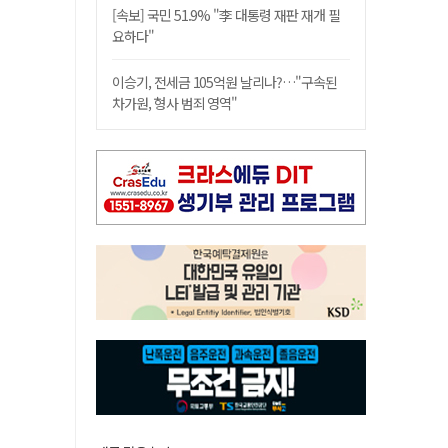
[속보] 국민 51.9% "李 대통령 재판 재개 필
요하다"
이승기, 전세금 105억원 날리나?…"구속된
차가원, 형사 범죄 영역"