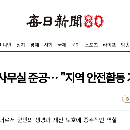
피니언
정치
경제
사회
국제
문화
스포츠
라이프
방송
사무실 준공… "지역 안전활동 
너로서 군민의 생명과 재산 보호에 중추적인 역할