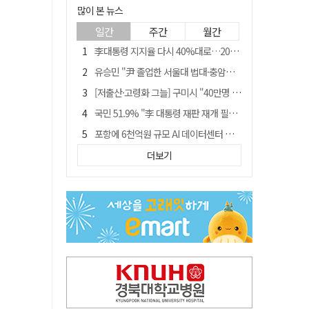
많이 본 뉴스
일간
주간
월간
李대통령 지지율 다시 40%대로…20대는 18.8%p 급락
유승민 "尹 졸업한 서울대 법대·충암고도 없애야"…李 육사 통합 직격
[저출산·고령화 그늘] 구미시 "40만명 사수" 고령군 "3만명대 회복"
국민 51.9% "李 대통령 재판 재개 필요하다"
포항에 6천억원 규모 AI 데이터센터 들어선다
월 매출 9천만원에도 문 닫는 영양 젖소농장… "일할 사람이 없어"
더보기
경북 영천시, 9월부터 11월까지 반값 여행 혜택 제공
경찰, 홍명보 선임 의혹 수사…대한축구협회 전격 압수수색
"김용민, 흑백논리로 세상 보는 듯" 검찰 내부서 지탄
'솔리다임 IPO 추진설' SK하이닉스, 주가 9% 급락