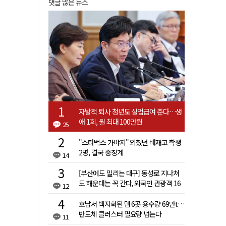
댓글 많은 뉴스
자발적 퇴사 청년도 실업급여 준다…생
애 1회, 월 최대 100만원
25
"스타벅스 가야지" 외쳤던 배재고 학생
2명, 결국 중징계
14
[부산에도 밀리는 대구] 동성로 지나쳐
도 해운대는 꼭 간다, 외국인 관광객 16
12
배 차이
호남서 백지화된 댐 6곳 용수량 69만t…
반도체 클러스터 필요량 넘는다
11