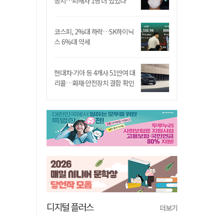
송치…피해자 1명 더 있었다
코스피, 2%대 하락…SK하이닉
스 6%대 약세
현대차·기아 등 4개사 51만여 대
리콜…화재·안전장치 결함 확인
디지털 플러스
더보기