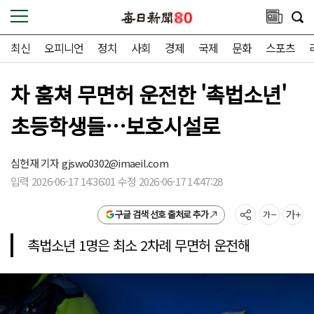
최신
오피니언
정치
사회
경제
국제
문화
스포츠
차 훔쳐 무면허 운전한 '촉법소년'
초등학생들…보호시설로
심헌재 기자
gjswo0302@imaeil.com
입력 2026-06-17 14:36:01 수정 2026-06-17 14:47:28
구글 검색 선호 출처로 추가
촉법소년 1명은 최소 2차례 무면허 운전해