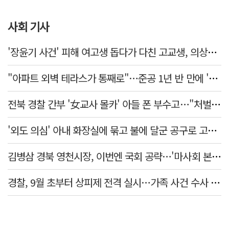
사회 기사
'장윤기 사건' 피해 여고생 돕다가 다친 고교생, 의상자 인정
"아파트 외벽 테라스가 통째로"…준공 1년 반 만에 '아찔 사고'
전북 경찰 간부 '女교사 몰카' 아들 폰 부수고…"처벌 못하는 사안" 내부망에 글
'외도 의심' 아내 화장실에 묶고 불에 달군 공구로 고문…남편 검거
김병삼 경북 영천시장, 이번엔 국회 공략…'마사회 본사 이전·광역교통망 확충' 요청
경찰, 9월 초부터 상피제 전격 실시…가족 사건 수사 못해