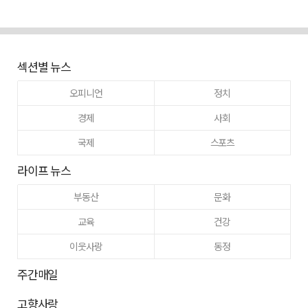
섹션별 뉴스
오피니언
정치
경제
사회
국제
스포츠
라이프 뉴스
부동산
문화
교육
건강
이웃사랑
동정
주간매일
고향사랑