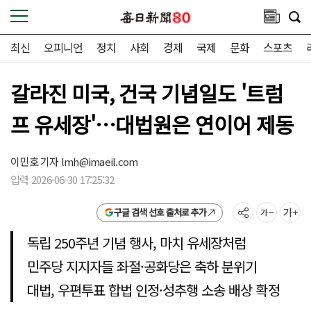
최신
오피니언
정치
사회
경제
국제
문화
스포츠
갈라진 미국, 건국 기념일도 '트럼
프 유세장'…대법원은 연이어 제동
이민호 기자
lmh@imaeil.com
입력 2026-06-30 17:25:32
구글 검색 선호 출처로 추가
독립 250주년 기념 행사, 마치 유세장처럼
민주당 지지자들 좌절·공화당은 축하 분위기
대법, 우편투표 합법 인정·성추행 소송 배상 확정