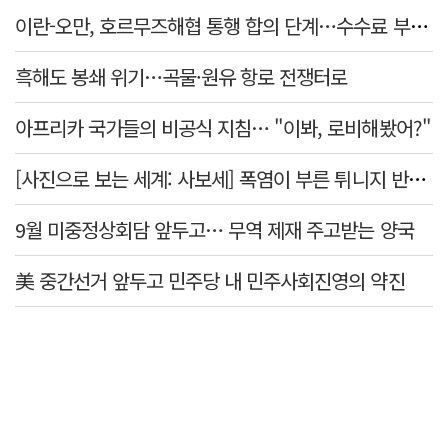
이란-오만, 호르무즈해협 통행 합의 단계…수수료 부과되나
흑해도 봉쇄 위기…곡물·원유 항로 전쟁터로
아프리카 국가들의 비공식 지침… "이봐, 로비해봤어?"
[사진으로 보는 세계: 사보세] 폭염이 부른 튀니지 반정부 시위
9월 미중정상회담 앞두고… 무역 제재 주고받는 양국
美 중간선거 앞두고 민주당 내 민주사회진영의 약진