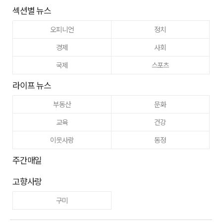
섹션별 뉴스
오피니언
정치
경제
사회
국제
스포츠
라이프 뉴스
부동산
문화
교육
건강
이웃사랑
동정
주간매일
고향사랑
구미