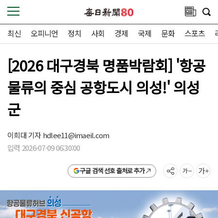
최신
오피니언
정치
사회
경제
국제
문화
스포츠
[2026 대구경북 명품박람회] '항공
물류의 중심 공항도시 의성!' 의성
군
이희대 기자
hdlee11@imaeil.com
입력 2026-07-09 06:30:00
구글 검색 선호 출처로 추가