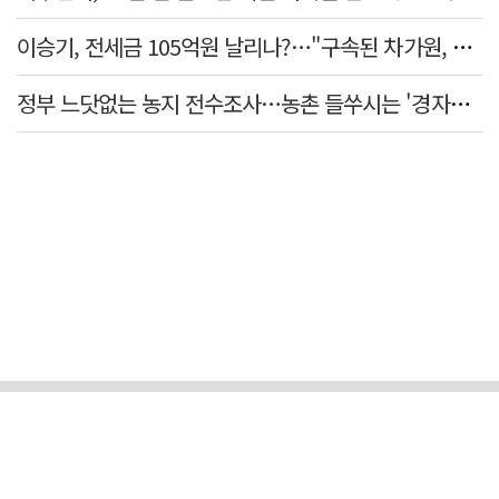
이승기, 전세금 105억원 날리나?…"구속된 차가원, 형사 범죄 영역"
정부 느닷없는 농지 전수조사…농촌 들쑤시는 '경자유전'의 칼날