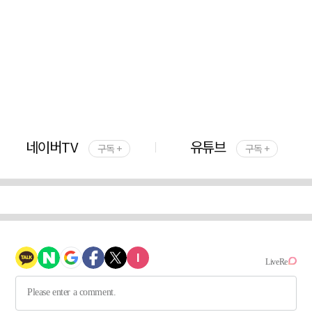
네이버TV
유튜브
구독 +
구독 +