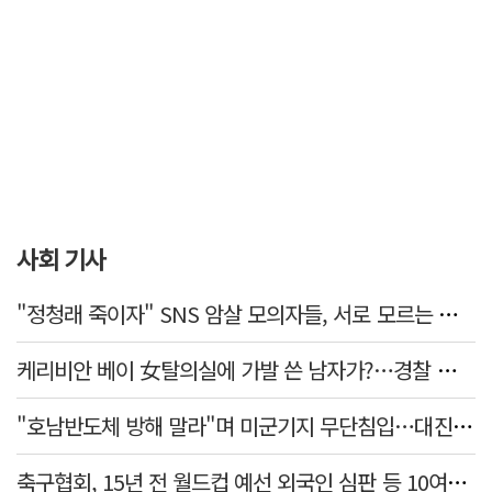
사회 기사
"정청래 죽이자" SNS 암살 모의자들, 서로 모르는 사이였다…檢송치
케리비안 베이 女탈의실에 가발 쓴 남자가?…경찰 추적 중
"호남반도체 방해 말라"며 미군기지 무단침입…대진연 회원 3명 '구속'
축구협회, 15년 전 월드컵 예선 외국인 심판 등 10여명에 '성 접대'