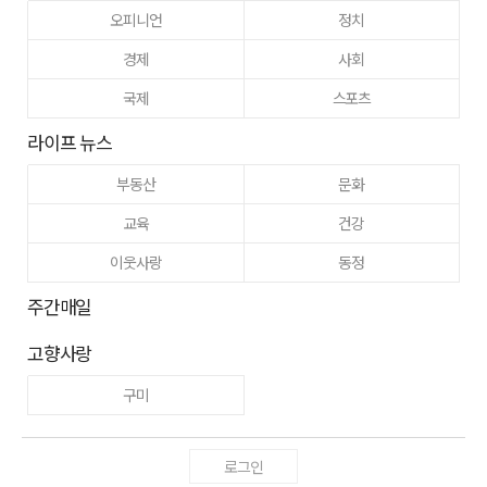
오피니언
정치
경제
사회
국제
스포츠
라이프 뉴스
부동산
문화
교육
건강
이웃사랑
동정
주간매일
고향사랑
구미
로그인