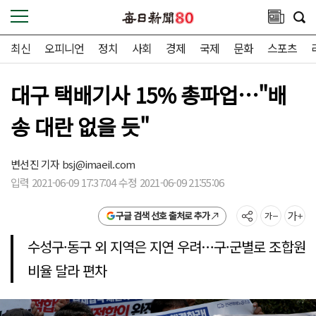
최신
오피니언
정치
사회
경제
국제
문화
스포츠
대구 택배기사 15% 총파업…"배
송 대란 없을 듯"
변선진 기자
bsj@imaeil.com
입력 2021-06-09 17:37:04 수정 2021-06-09 21:55:06
구글 검색 선호 출처로 추가
수성구·동구 외 지역은 지연 우려…구·군별로 조합원
비율 달라 편차