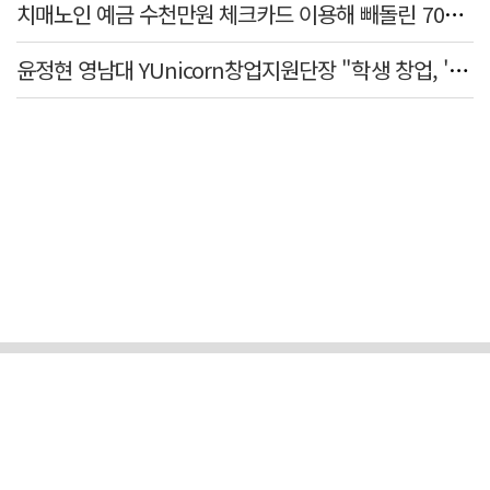
치매노인 예금 수천만원 체크카드 이용해 빼돌린 70대 간병인, 집행유예
윤정현 영남대 YUnicorn창업지원단장 "학생 창업, '팀 빌딩'이 제일 중요"