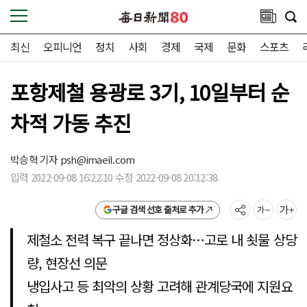
최신
오피니언
정치
사회
경제
국제
문화
스포츠
포항제철 용광로 3기, 10일부터 순
차적 가동 추진
박승혁 기자
psh@imaeil.com
입력 2022-09-08 16:22:10 수정 2022-09-08 20:12:38
구글 검색 선호 출처로 추가
제철소 전력 복구 끝나면 정상화…고로 내 쇳물 상당
량, 현장선 의문
냉입사고 등 최악의 상황 고려해 관계당국에 지원요