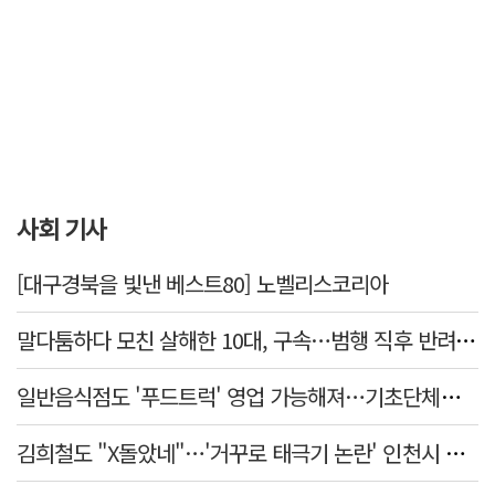
사회 기사
[대구경북을 빛낸 베스트80] 노벨리스코리아
말다툼하다 모친 살해한 10대, 구속…범행 직후 반려견도 죽여
일반음식점도 '푸드트럭' 영업 가능해져…기초단체별 조례 개정 움직임
김희철도 "X돌았네"…'거꾸로 태극기 논란' 인천시 현수막, 이틀 만에 철거