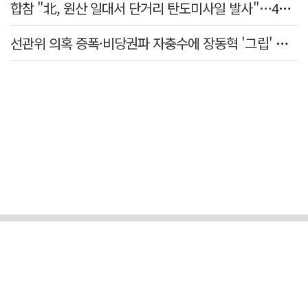
합참 "北, 원산 일대서 단거리 탄도미사일 발사"…42일 만
선관위 의혹 증폭·비당권파 자충수에 장동혁 '그립' 더 강해졌다