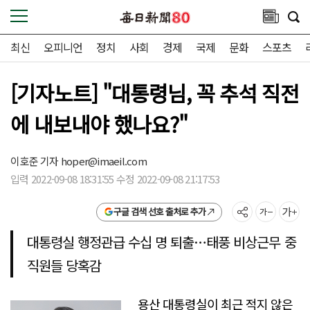
최신
오피니언
정치
사회
경제
국제
문화
스포츠
[기자노트] "대통령님, 꼭 추석 직전
에 내보내야 했나요?"
이호준 기자
hoper@imaeil.com
입력 2022-09-08 18:31:55 수정 2022-09-08 21:17:53
구글 검색 선호 출처로 추가
대통령실 행정관급 수십 명 퇴출…태풍 비상근무 중
직원들 당혹감
용산 대통령실이 최근 적지 않은