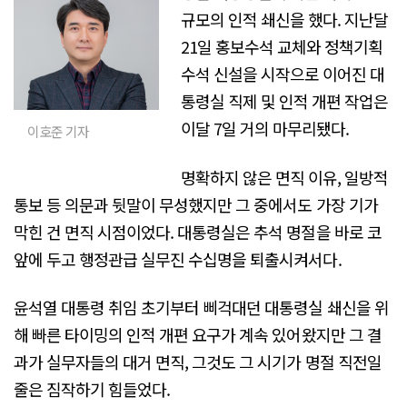
규모의 인적 쇄신을 했다. 지난달
21일 홍보수석 교체와 정책기획
수석 신설을 시작으로 이어진 대
통령실 직제 및 인적 개편 작업은
이달 7일 거의 마무리됐다.
이호준 기자
명확하지 않은 면직 이유, 일방적
통보 등 의문과 뒷말이 무성했지만 그 중에서도 가장 기가
막힌 건 면직 시점이었다. 대통령실은 추석 명절을 바로 코
앞에 두고 행정관급 실무진 수십명을 퇴출시켜서다.
윤석열 대통령 취임 초기부터 삐걱대던 대통령실 쇄신을 위
해 빠른 타이밍의 인적 개편 요구가 계속 있어왔지만 그 결
과가 실무자들의 대거 면직, 그것도 그 시기가 명절 직전일
줄은 짐작하기 힘들었다.