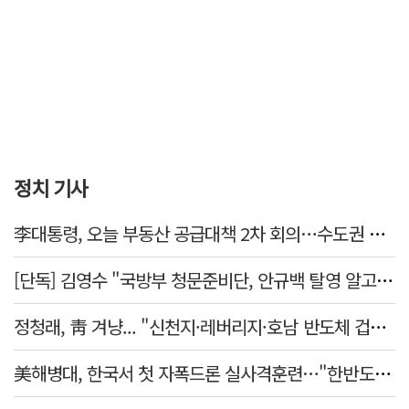
정치 기사
李대통령, 오늘 부동산 공급대책 2차 회의…수도권 공급안 논의
[단독] 김영수 "국방부 청문준비단, 안규백 탈영 알고있었다"
정청래, 靑 겨냥... "신천지·레버리지·호남 반도체 겁박 사과하라"
美해병대, 한국서 첫 자폭드론 실사격훈련…"한반도 지형 학습"