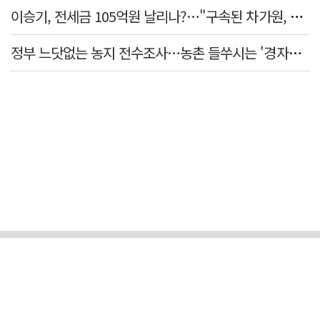
이승기, 전세금 105억원 날리나?…"구속된 차가원, 형사 범죄 영역"
정부 느닷없는 농지 전수조사…농촌 들쑤시는 '경자유전'의 칼날