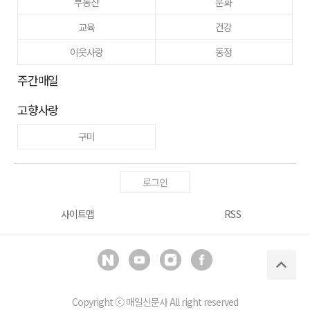
부동산
문화
교육
건강
이웃사랑
동정
주간매일
고향사랑
구미
로그인
사이트맵
RSS
Copyright ⓒ
매일신문사
All right reserved