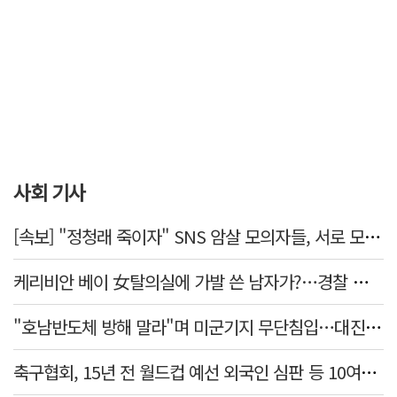
사회 기사
[속보] "정청래 죽이자" SNS 암살 모의자들, 서로 모르는 사이였다…檢송치
케리비안 베이 女탈의실에 가발 쓴 남자가?…경찰 추적 중
"호남반도체 방해 말라"며 미군기지 무단침입…대진연 회원 3명 '구속'
축구협회, 15년 전 월드컵 예선 외국인 심판 등 10여명에 '성 접대'