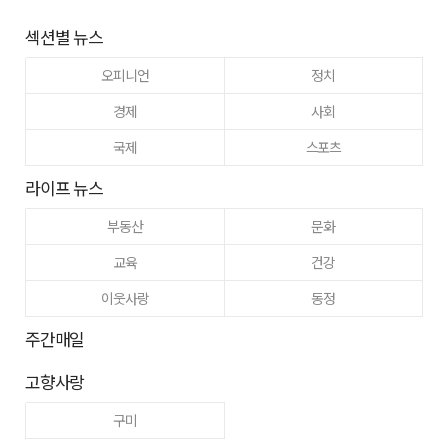
섹션별 뉴스
오피니언
정치
경제
사회
국제
스포츠
라이프 뉴스
부동산
문화
교육
건강
이웃사랑
동정
주간매일
고향사랑
구미