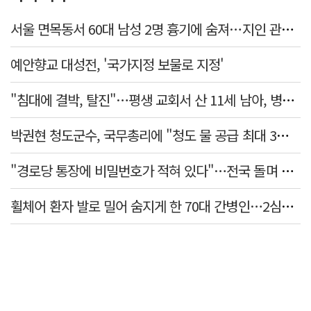
서울 면목동서 60대 남성 2명 흉기에 숨져…지인 관계로 추정
예안향교 대성전, '국가지정 보물로 지정'
"침대에 결박, 탈진"…평생 교회서 산 11세 남아, 병원 이송 끝 숨져
박권현 청도군수, 국무총리에 "청도 물 공급 최대 3만t 늘려달라"
"경로당 통장에 비밀번호가 적혀 있다"…전국 돌며 경로당 13곳 턴 30대 구속
휠체어 환자 발로 밀어 숨지게 한 70대 간병인…2심도 집행유예