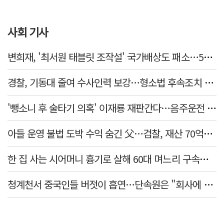
사회 기사
변희재, '최서원 태블릿 조작설' 국가배상도 패소…5천만원 청구 기각
경찰, 기동대 줄여 수사인력 보강…형소법 후속조치 본격화
'뺑소니 후 술타기 의혹' 이재룡 재판간다…음주운전 혐의 제외
아들 운영 불법 도박 수익 숨긴 父…검찰, 재산 70억원 몰수
한 집 사는 시어머니 흉기로 살해 60대 며느리 구속…범행 동기는
청계천서 중국인들 버젓이 흡연…단속원은 "회사에 알려라" 딴청