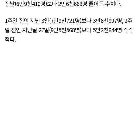
전날(6만9천410명)보다 2만6천663명 줄어든 수치다.
1주일 전인 지난 3일(7만9천721명)보다 3만6천997명, 2주
일 전인 지난달 27일(9만5천568명)보다 5만2천844명 각각
적다.