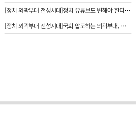
[정치 외곽부대 전성시대]정치 유튜브도 변해야 한다 "화합과 존중"
[정치 외곽부대 전성시대]국회 압도하는 외곽부대, 목소리 왜 커지나?