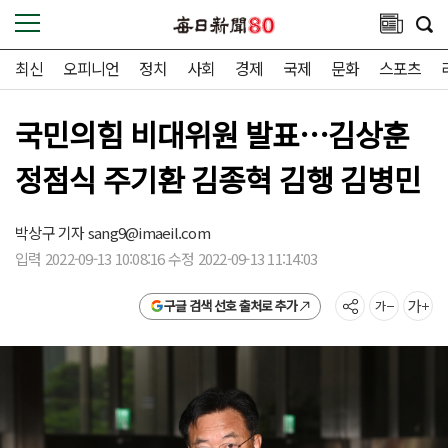
최신
오피니언
정치
사회
경제
국제
문화
스포츠
국민의힘 비대위원 발표…김상훈
정점식 주기환 김종혁 김행 김병민
박상구 기자
sang9@imaeil.com
입력 2022-09-13 10:08:16 수정 2022-09-13 11:14:03
구글 검색 선호 출처로 추가