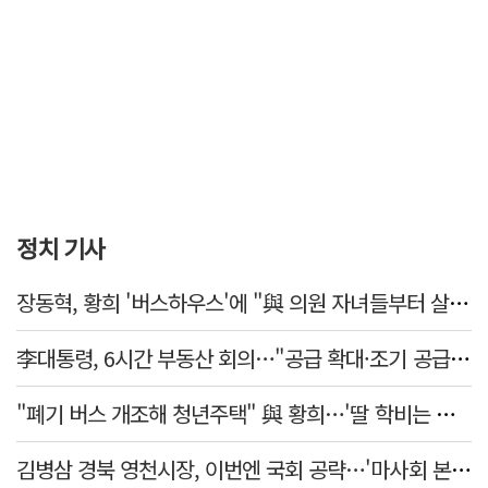
정치 기사
장동혁, 황희 '버스하우스'에 "與 의원 자녀들부터 살아보면 어떨까?"
李대통령, 6시간 부동산 회의…"공급 확대·조기 공급 과감히 실천"
"폐기 버스 개조해 청년주택" 與 황희…'딸 학비는 年 4200만원'
김병삼 경북 영천시장, 이번엔 국회 공략…'마사회 본사 이전·광역교통망 확충' 요청